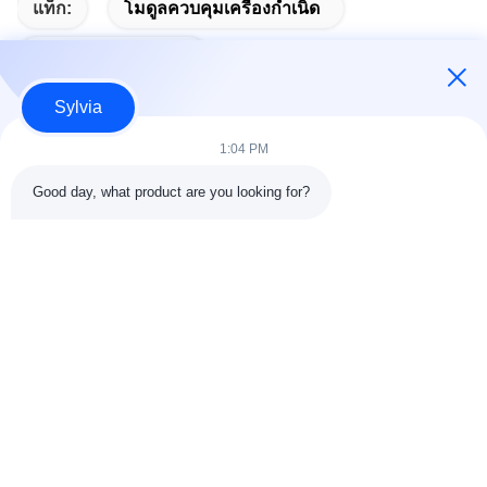
แท็ก:
โมดูลควบคุมเครื่องกําเนิด
โมดูลเริ่มต้นอัตโนมัติ
Sylvia
1:04 PM
ติดต่อด่วน
Good day, what product are you looking for?
ที่อยู่
ห้อง 803-804, อาคาร G1, Tian'an Cyber Park, ถนน
Nancheng, เมืองตงก่วน, ประเทศจีน 523080
โทรศัพท์
86--13903031627
อีเมล
MARTIN@WESPCGROUP.COM