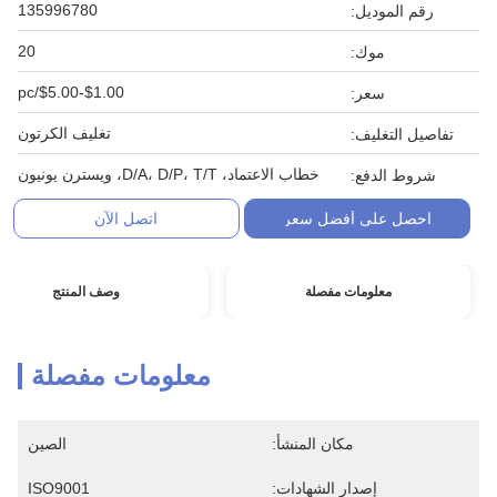
135996780
رقم الموديل:
20
موك:
$1.00-$5.00/pc
سعر:
تغليف الكرتون
تفاصيل التغليف:
خطاب الاعتماد، D/A، D/P، T/T، ويسترن يونيون
شروط الدفع:
احصل على أفضل سعر
اتصل الآن
معلومات مفصلة
وصف المنتج
معلومات مفصلة
مكان المنشأ:
الصين
إصدار الشهادات:
ISO9001