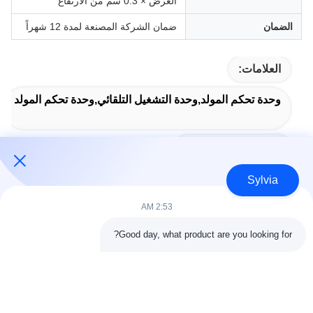
العرض × 0.3 سم من الارتفاع
الضمان
ضمان الشركة المصنعة لمدة 12 شهراً
العلامات:
وحدة تحكم المولد,وحدة التشغيل التلقائي,وحدة تحكم المولد
Auto Start Module
Sylvia
2:53 AM
الاتصال السريع
Good day, what product are you looking for?
العنوان
غرفة 803-804، المبنى G1، حديقة تيانآن الإلكترونية، شارع نانتشنغ،
مدينة دونغغوان، الصين 523080