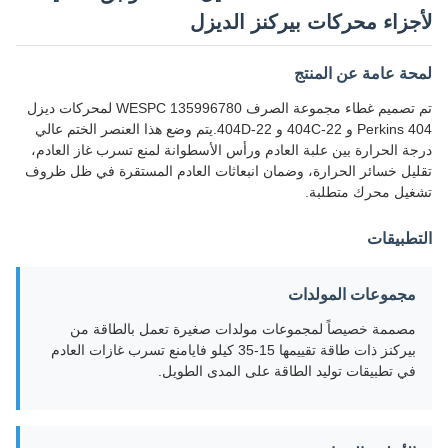
لأجزاء محركات بيركنز الديزل
لمحة عامة عن المنتج
تم تصميم غطاء مجموعة الصرف WESPC 135996780 لمحركات ديزل
Perkins 404 و 404C-22 و 404D-22.يتم وضع هذا العنصر الختم عالي
درجة الحرارة بين علبة العادم ورأس الأسطوانة لمنع تسرب غاز العادم،
تقليل خسائر الحرارة، وضمان انبعاثات العادم المستقرة في ظل ظروف
تشغيل محرك متطلبة.
التطبيقات
مجموعات المولدات
مصممة خصيصاً لمجموعات مولدات صغيرة تعمل بالطاقة من
بيركنز ذات طاقة تقييمها 15-35 كيلو فايامنع تسرب غازات العادم
في تطبيقات توليد الطاقة على المدى الطويل.