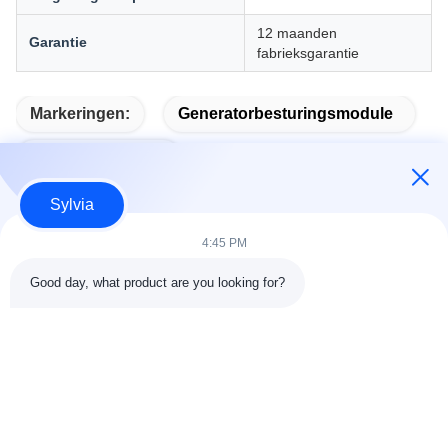
12 maanden
Garantie
fabrieksgarantie
Markeringen:
Generatorbesturingsmodule
Auto Start Module
Sylvia
4:45 PM
Snel contact
Good day, what product are you looking for?
Adres
Kamer 803-804, Gebouw G1, Tian'an Cyber Park,
Nanchengstraat, Dongguan, China 523080
Tel
86--13903031627