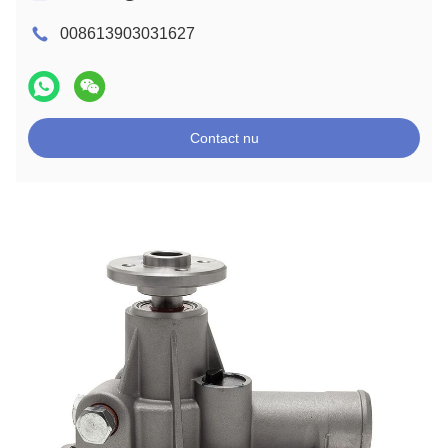
008613903031627
Contact nu