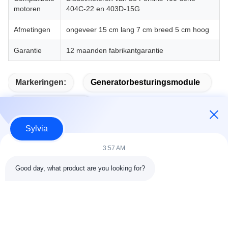
motoren
404C‐22 en 403D‐15G
Afmetingen
ongeveer 15 cm lang 7 cm breed 5 cm hoog
Garantie
12 maanden fabrikantgarantie
Markeringen:
Generatorbesturingsmodule
Auto Start Module
Sylvia
3:57 AM
Snel contact
Good day, what product are you looking for?
Adres
Kamer 803-804, Gebouw G1, Tian'an Cyber Park,
Nanchengstraat, Dongguan, China 523080