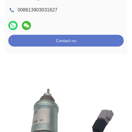
008613903031627
Contact nu