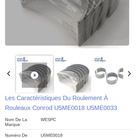
Les Caractéristiques Du Roulement À
Rouleaux Conrod U5ME0018 U5ME0033
Nom De La
WESPC
Marque:
Numéro De
U5ME0018