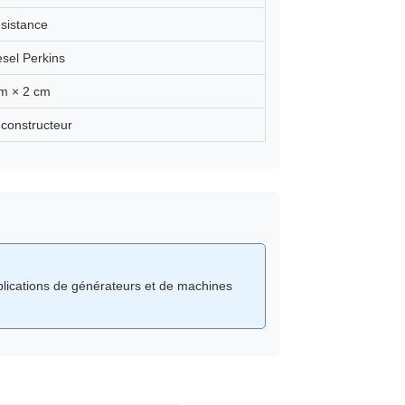
ésistance
esel Perkins
cm × 2 cm
 constructeur
pplications de générateurs et de machines