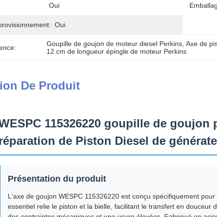
Oui
Emballag
provisionnement:
Oui
Goupille de goujon de moteur diesel Perkins
, 
Axe de pis
ence:
12 cm de longueur épingle de moteur Perkins
ion De Produit
WESPC 115326220 goupille de goujon p
réparation de Piston Diesel de générat
Présentation du produit
L'axe de goujon WESPC 115326220 est conçu spécifiquement pour l
essentiel relie le piston et la bielle, facilitant le transfert en douce
des contraintes mécaniques et une usure élevées. Fabriqué en acier a