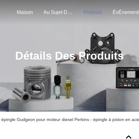
Maison
Au Sujet De Nous
Produits
ÉvÉnement
Détails Des Produits
ingle Gudgeon pour moteur diesel Perkins - épingle à piston en acier