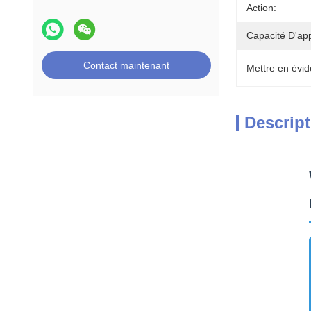
Action:
Capacité D'ap
Contact maintenant
Mettre en évid
Descript