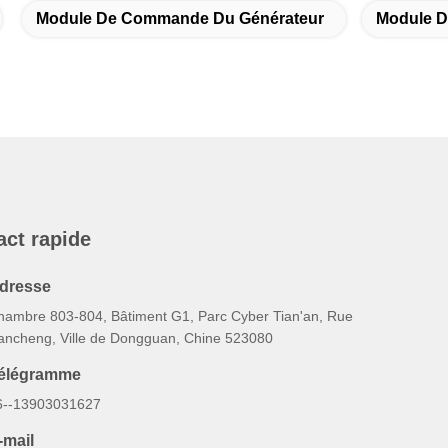
Module De Commande Du Générateur
Module D
act rapide
dresse
hambre 803-804, Bâtiment G1, Parc Cyber Tian'an, Rue
ancheng, Ville de Dongguan, Chine 523080
élégramme
6--13903031627
-mail