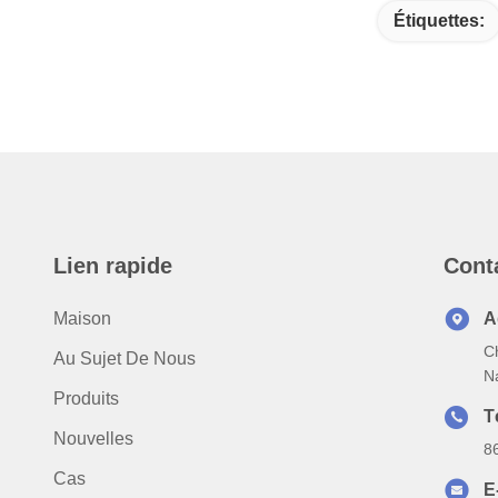
Étiquettes:
Lien rapide
Cont
Maison
A
C
Au Sujet De Nous
N
Produits
T
Nouvelles
8
Cas
E