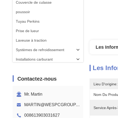
Couvercle de culasse
poussoir
Tuyau Perkins
Prise de lueur
Laveuse à traction
Les Infor
Systèmes de refroidissement
Installations carburant
Les Info
BIELLE
Contactez-nous
Arbre à cames du moteur Perkins
Lieu D'origine:
Faisceau de câblage du moteur
Mr. Martin
Nom Du Produi
MARTIN@WESPCGROUP.COM
Service Après-
008613903031627