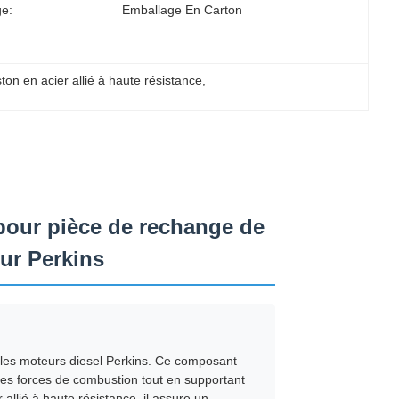
e:
Emballage En Carton
ton en acier allié à haute résistance
, 
our pièce de rechange de
eur Perkins
es moteurs diesel Perkins. Ce composant
ur des forces de combustion tout en supportant
llié à haute résistance, il assure un