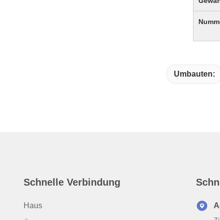
Gewäh
Numme
Umbauten:
Schnelle Verbindung
Schn
Haus
A
Z