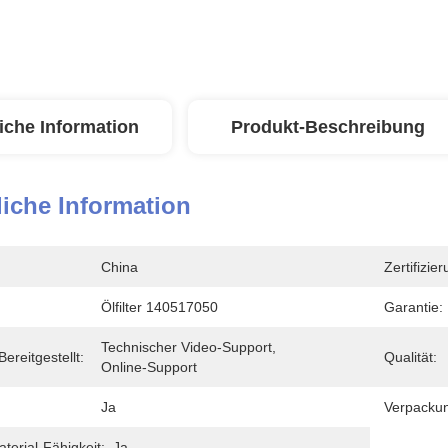
iche Information
Produkt-Beschreibung
iche Information
China
Zertifizier
Ölfilter 140517050
Garantie:
Technischer Video-Support, 
ereitgestellt:
Qualität:
Online-Support
Ja
Verpacku
erial-Fähigkeit:
Ja