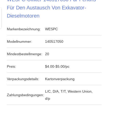
Für Den Austausch Von Exkavator-
Dieselmotoren
Markenbezeichnung:
WESPC
Modellnummer:
140517050
Mindestbestellmenge:
20
Preis:
$4.00-$5.00/pc
Verpackungsdetails:
Kartonverpackung
L/C, D/A, T/T, Western Union,
Zahlungsbedingungen:
d/p