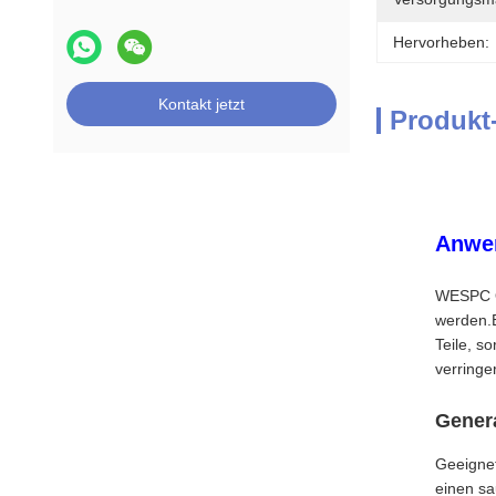
Hervorheben:
Kontakt jetzt
Produkt
Anwe
WESPC Öl
werden.E
Teile, s
verringe
Gener
Geeignet
einen sa