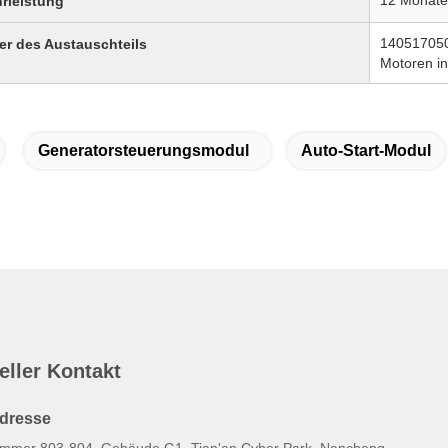
rleistung
140517050 
r des Austauschteils
Motoren i
Generatorsteuerungsmodul
Auto-Start-Modul
eller Kontakt
dresse
immer 803-804, Gebäude G1, Tian'an Cyber Park, Nancheng