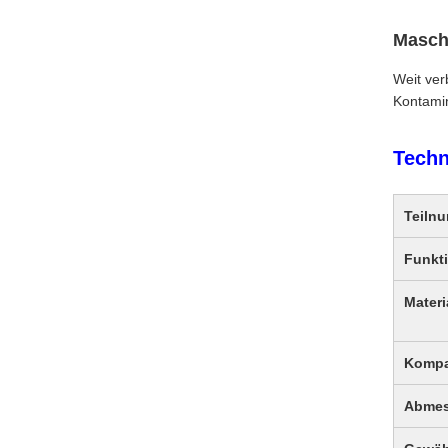
Maschi
Weit ver
Kontamin
Techn
Teiln
Funkt
Materi
Kompa
Abme