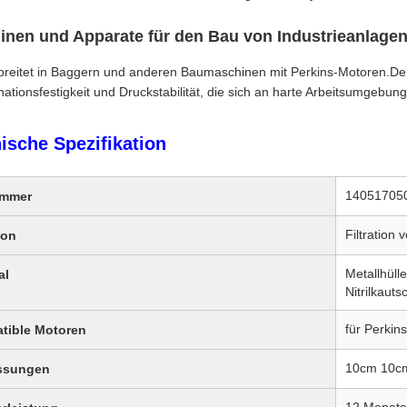
nen und Apparate für den Bau von Industrieanlage
breitet in Baggern und anderen Baumaschinen mit Perkins-Motoren.Der 
ationsfestigkeit und Druckstabilität, die sich an harte Arbeitsumgebun
ische Spezifikation
14051705
ummer
Filtration
ion
Metallhüll
al
Nitrilkaut
für Perkin
tible Motoren
10cm 10c
ssungen
12 Monate 