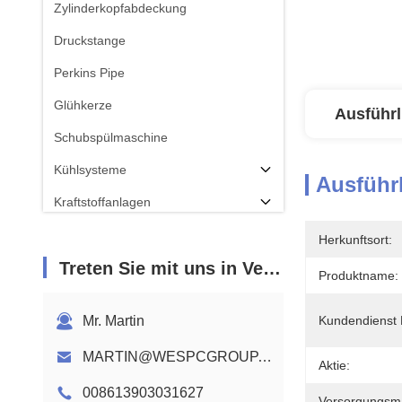
Zylinderkopfabdeckung
Druckstange
Perkins Pipe
Glühkerze
Ausführl
Schubspülmaschine
Kühlsysteme
Ausführl
Kraftstoffanlagen
Pleuel
Herkunftsort:
Treten Sie mit uns in Verbindung
Perkins Motor Nockenwelle
Produktname:
Motorkabelbaum
Mr. Martin
Kundendienst B
MARTIN@WESPCGROUP.COM
Aktie:
008613903031627
Versorgungsmat