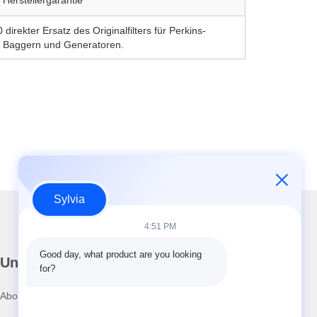
direkter Ersatz des Originalfilters für Perkins-
n Baggern und Generatoren.
Sylvia
4:51 PM
Good day, what product are you looking 
Unser Newsletter
for?
Abonnieren Sie unseren Newsletter für Rabatte und mehr.