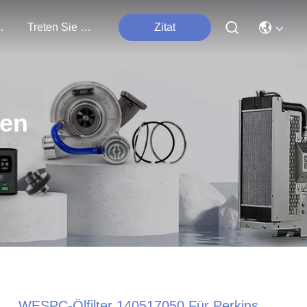
tungen
Treten Sie Mit Uns In Verbindung
Zitat
ten
WESPC-Ölfilter 140517050 Für Perkins