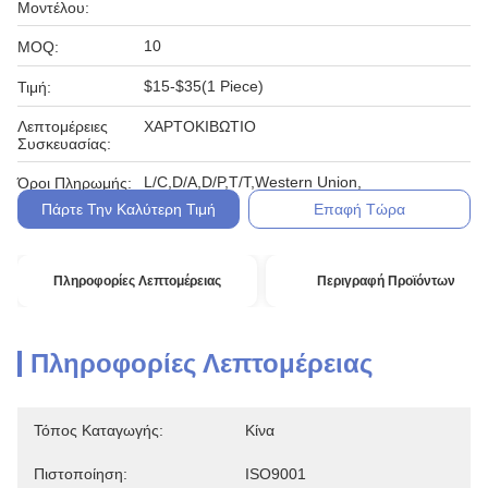
Μοντέλου:
10
MOQ:
$15-$35(1 Piece)
Τιμή:
Λεπτομέρειες
ΧΑΡΤΟΚΙΒΩΤΙΟ
Συσκευασίας:
L/C,D/A,D/P,T/T,Western Union,
Όροι Πληρωμής:
Πάρτε Την Καλύτερη Τιμή
Επαφή Τώρα
Πληροφορίες Λεπτομέρειας
Περιγραφή Προϊόντων
Πληροφορίες Λεπτομέρειας
Τόπος Καταγωγής:
Κίνα
Πιστοποίηση:
ISO9001