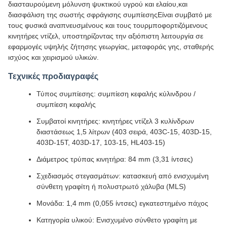
διασταυρούμενη μόλυνση ψυκτικού υγρού και ελαίου,και
διασφάλιση της σωστής σφράγισης συμπίεσηςΕίναι συμβατό με
τους φυσικά αναπνευσμένους και τους τουρμποφορτιζόμενους
κινητήρες ντίζελ, υποστηρίζοντας την αξιόπιστη λειτουργία σε
εφαρμογές υψηλής ζήτησης γεωργίας, μεταφοράς γης, σταθερής
ισχύος και χειρισμού υλικών.
Τεχνικές προδιαγραφές
Τύπος συμπίεσης: συμπίεση κεφαλής κύλινδρου /
συμπίεση κεφαλής
Συμβατοί κινητήρες: κινητήρες ντίζελ 3 κυλίνδρων
διαστάσεως 1,5 λίτρων (403 σειρά, 403C-15, 403D-15,
403D-15T, 403D-17, 103-15, HL403-15)
Διάμετρος τρύπας κινητήρα: 84 mm (3,31 ίντσες)
Σχεδιασμός στεγασμάτων: κατασκευή από ενισχυμένη
σύνθετη γραφίτη ή πολυστρωτό χάλυβα (MLS)
Μονάδα: 1,4 mm (0,055 ίντσες) εγκατεστημένο πάχος
Κατηγορία υλικού: Ενισχυμένο σύνθετο γραφίτη με