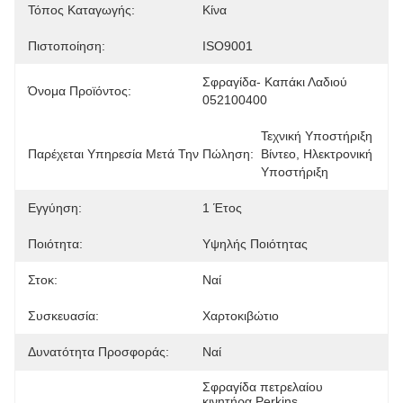
Τόπος Καταγωγής:
Κίνα
Πιστοποίηση:
ISO9001
Σφραγίδα- Καπάκι Λαδιού 
Όνομα Προϊόντος:
052100400
Τεχνική Υποστήριξη 
Παρέχεται Υπηρεσία Μετά Την Πώληση:
Βίντεο, Ηλεκτρονική 
Υποστήριξη
Εγγύηση:
1 Έτος
Ποιότητα:
Υψηλής Ποιότητας
Στοκ:
Ναί
Συσκευασία:
Χαρτοκιβώτιο
Δυνατότητα Προσφοράς:
Ναί
Σφραγίδα πετρελαίου 
κινητήρα Perkins