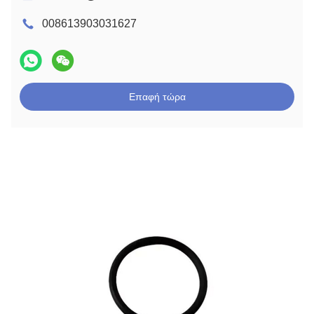
008613903031627
Επαφή τώρα