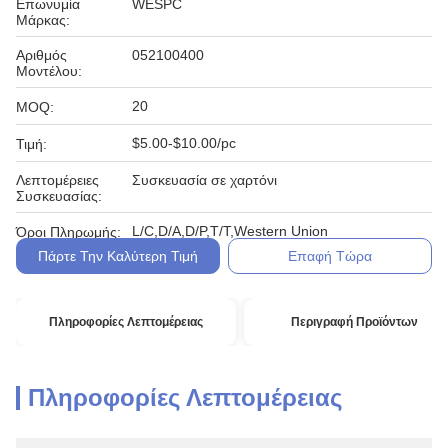
Επωνυμία
WESPC
Μάρκας:
Αριθμός
052100400
Μοντέλου:
20
MOQ:
$5.00-$10.00/pc
Τιμή:
Λεπτομέρειες
Συσκευασία σε χαρτόνι
Συσκευασίας:
L/C,D/A,D/P,T/T,Western Union
Όροι Πληρωμής:
Πάρτε Την Καλύτερη Τιμή
Επαφή Τώρα
Πληροφορίες Λεπτομέρειας
Περιγραφή Προϊόντων
Πληροφορίες Λεπτομέρειας