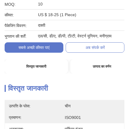
10
MOQ:
US $ 18-25 (1 Piece)
कीमत:
दफ़्ती
पैकेजिंग विवरण:
एल/सी, डी/ए, डी/पी, टी/टी, वेस्टर्न यूनियन, मनीग्राम
भुगतान की शर्तें:
सबसे अच्छी कीमत पाएं
अब संपर्क करें
विस्तृत जानकारी
उत्पाद का वर्णन
विस्तृत जानकारी
उत्पत्ति के प्लेस:
चीन
प्रमाणन:
ISO9001