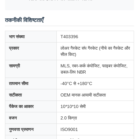
तकनीकी विशिष्टताएँ
भाग संख्या
T403396
प्रकार
लोअर गैस्केट संंप गैस्केट (नीचे का गैस्केट और
सील किट)
सामग्री
MLS, रबर-कर्क कंपोजिट, फाइबर कंपोजिट,
डबल-लिप NBR
तापमान सीमा
-40°C से +180°C
सटीकता
OEM मानक आयामी सटीकता
पैकेज का आकार
10*10*10 सेमी
वजन
2.0 किग्रा
गुणवत्ता प्रमाणन
ISO9001