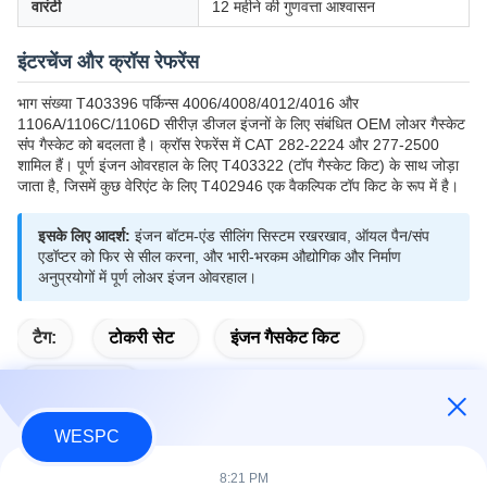
वारंटी
12 महीने की गुणवत्ता आश्वासन
इंटरचेंज और क्रॉस रेफरेंस
भाग संख्या T403396 पर्किन्स 4006/4008/4012/4016 और
1106A/1106C/1106D सीरीज़ डीजल इंजनों के लिए संबंधित OEM लोअर गैस्केट
संंप गैस्केट को बदलता है। क्रॉस रेफरेंस में CAT 282-2224 और 277-2500
शामिल हैं। पूर्ण इंजन ओवरहाल के लिए T403322 (टॉप गैस्केट किट) के साथ जोड़ा
जाता है, जिसमें कुछ वेरिएंट के लिए T402946 एक वैकल्पिक टॉप किट के रूप में है।
इसके लिए आदर्श:
इंजन बॉटम-एंड सीलिंग सिस्टम रखरखाव, ऑयल पैन/संप
एडॉप्टर को फिर से सील करना, और भारी-भरकम औद्योगिक और निर्माण
अनुप्रयोगों में पूर्ण लोअर इंजन ओवरहाल।
टैग:
टोकरी सेट
इंजन गैसकेट किट
गैस्केट सेट भाग
WESPC
8:21 PM