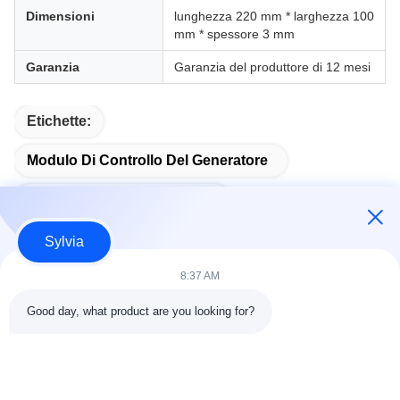
Dimensioni
lunghezza 220 mm * larghezza 100
mm * spessore 3 mm
Garanzia
Garanzia del produttore di 12 mesi
Etichette:
Modulo Di Controllo Del Generatore
Modulo Di Avvio Automatico
Sylvia
8:37 AM
Contatto rapido
Good day, what product are you looking for?
Indirizzo
Stanza 803-804, Edificio G1, Tian'an Cyber Park, Via
Nancheng, Città di Dongguan, Cina 523080