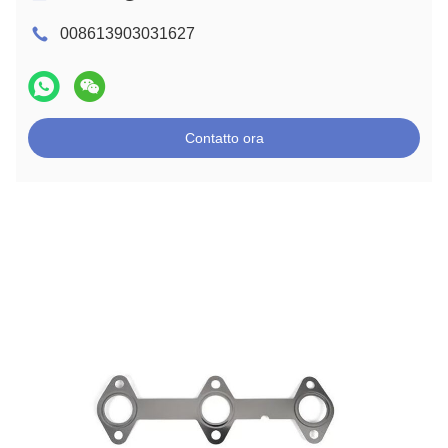
008613903031627
Contatto ora