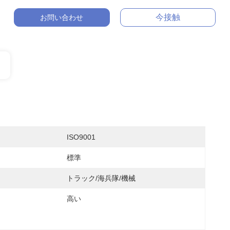
今接触
お問い合わせ
ISO9001
標準
トラック/海兵隊/機械
高い