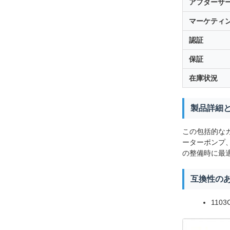
アフターサ
マーケティ
認証
保証
在庫状況
製品詳細
この包括的なガ
ーターポンプ
の整備時に最
互換性の
1103C