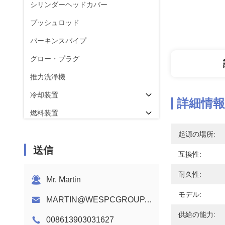
シリンダーヘッドカバー
プッシュロッド
パーキンスパイプ
グロー・プラグ
推力洗浄機
冷却装置
詳細情報
燃料装置
コンロッド
起源の場所:
送信
パーキンスエンジンカムシャフト
互換性:
エンジンワイヤーハーネス
耐久性:
Mr. Martin
モデル:
MARTIN@WESPCGROUP.COM
供給の能力:
008613903031627