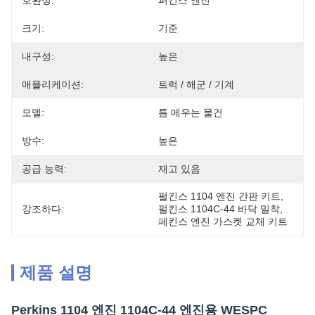
호환성:
퍼킨스 엔진
크기:
기준
내구성:
높은
애플리케이션:
트럭 / 해군 / 기계
모델:
틈 메우는 물건
방수:
높은
공급 능력:
재고 있음
펄킨스 1104 엔진 간판 키트
, 
강조하다:
펄킨스 1104C-44 바닥 밀착
, 
페킨스 엔진 가스켓 교체 키트
제품 설명
Perkins 1104 엔진 1104C-44 엔진용 WESPC