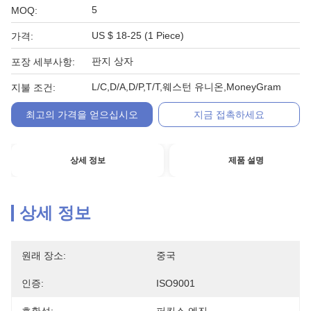
5
MOQ:
US $ 18-25 (1 Piece)
가격:
판지 상자
포장 세부사항:
L/C,D/A,D/P,T/T,웨스턴 유니온,MoneyGram
지불 조건:
최고의 가격을 얻으십시오
지금 접촉하세요
상세 정보
제품 설명
상세 정보
원래 장소:
중국
인증:
ISO9001