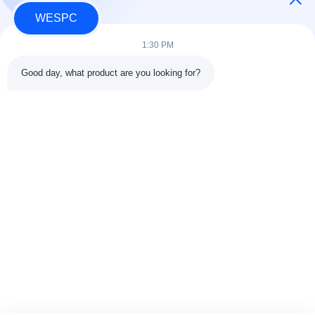
WESPC
1:30 PM
빠른 연락
Good day, what product are you looking for?
주소
중국 동관시 난청가 톈안 사이버 파크 G1 빌딩 803-804호,
523080
전화
86--13903031627
이메일
MARTIN@WESPCGROUP.COM
개인 정보 정책
|
사이트맵
| 중국 좋은 품질 퍼킨스 엔진 공급업