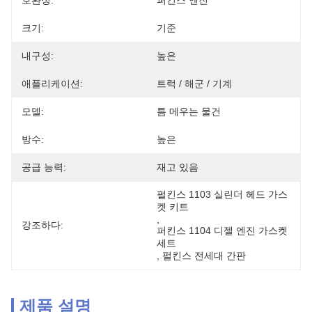
호환성:
퍼킨스 엔진
크기:
기준
내구성:
높은
애플리케이션:
트럭 / 해군 / 기계
모델:
틈 메우는 물건
방수:
높은
공급 능력:
재고 있음
펄킨스 1103 실린더 헤드 가스
켓 키트
, 
강조하다:
퍼킨스 1104 디젤 엔진 가스켓 
세트
, 
펄킨스 전세대 간판
제품 설명