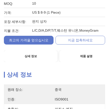
10
MOQ:
US $ 8-9 (1 Piece)
가격:
판지 상자
포장 세부사항:
L/C,D/A,D/P,T/T,웨스턴 유니온,MoneyGram
지불 조건:
최고의 가격을 얻으십시오
지금 접촉하세요
상세 정보
제품 설명
상세 정보
원래 장소:
중국
인증:
ISO9001