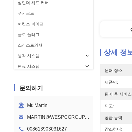
실린더 헤드 커버
푸시로드
퍼킨스 파이프
글로 플러그
스러스트와셔
상세 정
냉각 시스템
연료 시스템
원래 장소:
콘로드
제품명:
문의하기
퍼킨스 엔진 캠축
판매 후 서비스
엔진 배선 하니스
Mr. Martin
재고:
MARTIN@WESPCGROUP.COM
공급 능력:
008613903031627
강조하다: