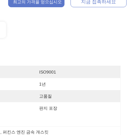
지금 접촉하세요
최고의 가격을 얻으십시오
ISO9001
1년
고품질
판지 포장
킷
, 
퍼킨스 엔진 금속 개스킷