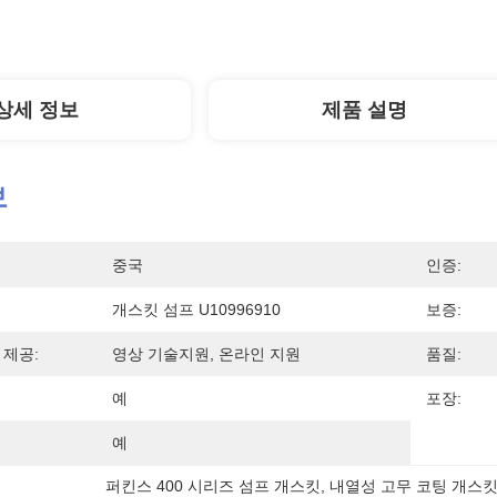
상세 정보
제품 설명
보
중국
인증:
개스킷 섬프 U10996910
보증:
 제공:
영상 기술지원, 온라인 지원
품질:
예
포장:
예
퍼킨스 400 시리즈 섬프 개스킷
, 
내열성 고무 코팅 개스