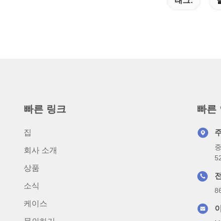
태그:
빠른 링크
빠른
집
중
회사 소개
5
상품
소식
8
케이스