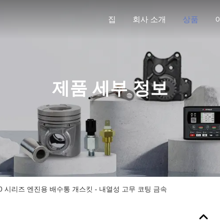
집
회사 소개
상품
제품 세부 정보
ns 400 시리즈 엔진용 배수통 개스킷 - 내열성 고무 코팅 금속