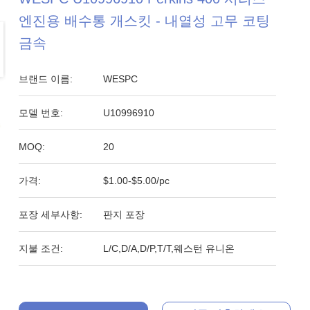
엔진용 배수통 개스킷 - 내열성 고무 코팅
금속
브랜드 이름:
WESPC
모델 번호:
U10996910
MOQ:
20
가격:
$1.00-$5.00/pc
포장 세부사항:
판지 포장
지불 조건:
L/C,D/A,D/P,T/T,웨스턴 유니온