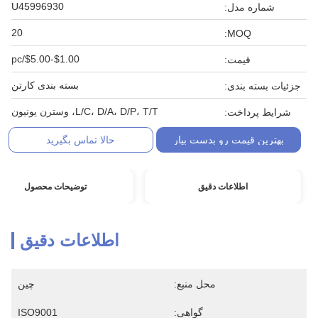
U45996930
شماره مدل:
20
MOQ:
$1.00-$5.00/pc
قیمت:
بسته بندی کارتن
جزئیات بسته بندی:
L/C، D/A، D/P، T/T، وسترن یونیون
شرایط پرداخت:
بهترین قیمت رو بدست بیار
حالا تماس بگیرید
اطلاعات دقیق
توضیحات محصول
اطلاعات دقیق
محل منبع:
چین
گواهی:
ISO9001