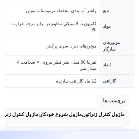
تابع
واشر آب بندی محفظه ترموستات موتور
کامپوزیت لاستیکی مقاوم در برابر درجه حرارت
مواد
بالا
موتورهای
موتورهای دیزل سری پرکینز
سازگار
تقریبا 80 میلی متر قطر بیرونی × ضخامت 4
ابعاد
میلی متر
گارانتی
12 ماه گارانتی سازنده
برچسب ها:
ماژول کنترل ژنراتور,ماژول شروع خودکار,ماژول کنترل ژنراتو
Auto Start Module