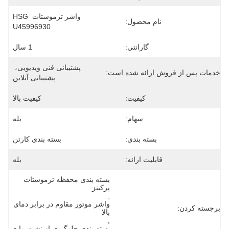
واشر ترموستات HSG 
نام محصول:
U45996930
گارانتی:
1 سال
پشتیبانی فنی ویدیویی، 
خدمات پس از فروش ارائه شده است:
پشتیبانی آنلاین
کیفیت:
کیفیت بالا
سهام:
بله
بسته بندی:
بسته بندی کارتن
قابلیت ارائه:
بله
بسته بندی محفظه ترموستات 
پرکینز
, 
واشر موتور مقاوم در برابر دمای 
برجسته کردن:
بالا
, 
بسته بندی جلوگیری از نشت مایع 