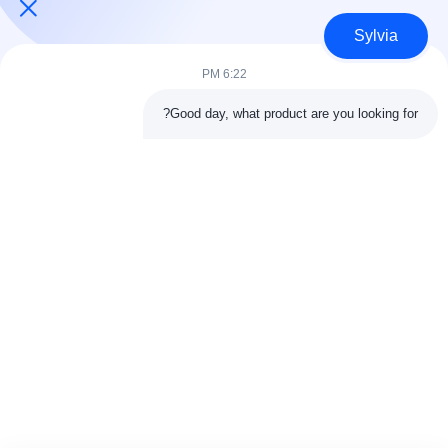
Sylvia
6:22 PM
تماس سریع
Good day, what product are you looking for?
آدرس
اتاق 803-804، ساختمان G1، پارک سایبری تیان‌آن، خیابان نانچنگ،
شهر دونگوان، چین 523080
تلفن
86--13903031627
ایمیل
MARTIN@WESPCGROUP.COM