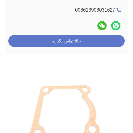
008613903031627
حالا تماس بگیرید