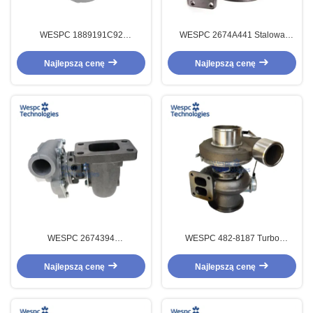
WESPC 1889191C92
WESPC 2674A441 Stalowa
Turbosprężarka Silnik Diesla
turbosprężarka Zamiennik Pasuje
Stalowy Materiał Pasuje do
do silnika Diesla Perk6.6
Najlepszą cenę
Najlepszą cenę
Silnika 6D16
WESPC 2674394
WESPC 482-8187 Turbo
Turbodoładowarka dla Perkins
zamienna dla silnika C9
1004 4T 1004 4THR Gt2052s
Turboładowarka
Najlepszą cenę
Najlepszą cenę
Przemysł morski