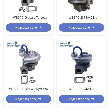
WESPC Grabarz Turbo
WESPC 2674A421
2674A391 Silnik wysokoprężny
Turbosprężarka do koparki
do silnika Perkins T4.40
Perkins Silnik Diesla 1103A-33T
Najlepszą cenę
Najlepszą cenę
1103C-33T
WESPC 2674A843 Wymiana
WESPC 2674A382
turbosprężarki dopasowana do
Turbosprężarka Zamienna do
silnika wysokiej jakości GT2556S
Silnika Perkins T4.40 Diesel
Najlepszą cenę
Najlepszą cenę