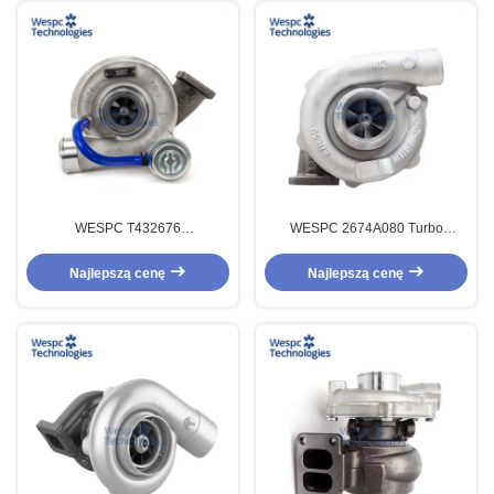
WESPC T432676
WESPC 2674A080 Turbo
Turbodoładowarka do silnika
zamienna dla części silnika
generatora Perkins 404F-E22TA
turbosprężarki Perkins 1006-6T
Najlepszą cenę
Najlepszą cenę
1204F-E44TA