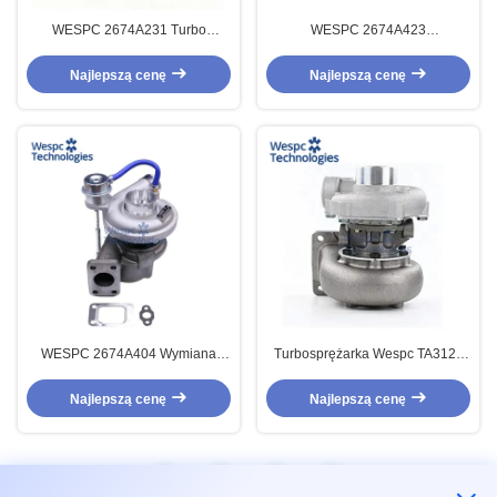
WESPC 2674A231 Turbo
WESPC 2674A423
zamiennik do turbosprężarki
Turbosprężarka do Perkins
Perkins T4.40 1104C-E44T
1103A 33TG1 33TG2 3 3L Silnik
Najlepszą cenę
Najlepszą cenę
Gt2049s
WESPC 2674A404 Wymiana
Turbosprężarka Wespc TA3120
turbosprężarki Pasuje do GT25
2674A394 147-3619 do silnika
Turbosprężarka jakości OE
1004-4T 1004.4THR
Najlepszą cenę
Najlepszą cenę
1
2