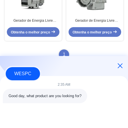
Gerador de Energia Livre
Gerador de Energia Livre
WESPC 403D-15G com Grupo
WESPC 403D-11G com Grupo
Gerador Diesel Perkins Engine
Gerador Diesel com Motor
Obtenha o melhor preço
Obtenha o melhor preço
Perkins
1
WESPC
2:35 AM
Contato rápido
Good day, what product are you looking for?
Endereço
Sala 803-804, Edifício G1, Parque Cibernético Tian'an, Rua
Nancheng, Cidade de Dongguan, China 523080
telefone