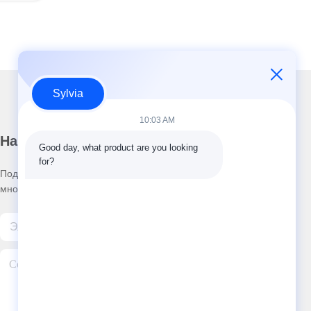
Sylvia
10:03 AM
Наш информационный бюллетень
Good day, what product are you looking 
for?
Подпишитесь на нашу рассылку, чтобы получать скидки и
многое другое.