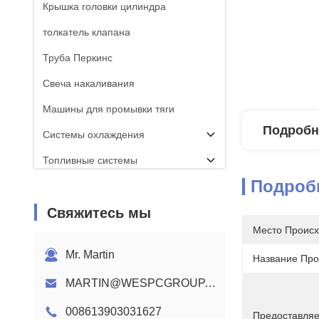
Крышка головки цилиндра
толкатель клапана
Труба Перкинс
Свеча накаливания
Машины для промывки тяги
Подробн
Системы охлаждения
Топливные системы
Подроб
ШАТУН
Свяжитесь мы
Распредвал двигателя Perkins
Место Происх
Жгут проводов двигателя
Mr. Martin
Название Про
MARTIN@WESPCGROUP.COM
008613903031627
Предоставляе