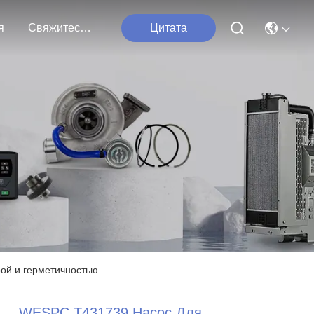
я
Свяжитесь Мы
Цитата
рой и герметичностью
WESPC T431739 Насос Для