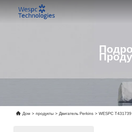
Подро
Проду
Дом
>
продукты
>
Двигатель Perkins
>
WESPC T431739 Н