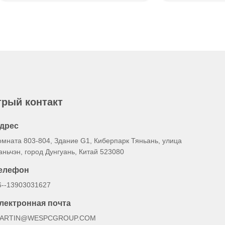
рый контакт
дрес
омната 803-804, Здание G1, Киберпарк Тяньань, улица
аньчэн, город Дунгуань, Китай 523080
елефон
6--13903031627
лектронная почта
ARTIN@WESPCGROUP.COM