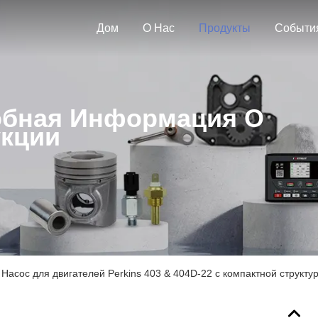
Дом
О Нас
Продукты
Событи
бная Информация О
кции
асос для двигателей Perkins 403 & 404D-22 с компактной структу