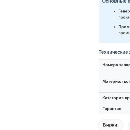
Основные п
Генер
прока
Пром
промы
Технические 
Номера запа
Материал ко
Категория пр
Гарантия
Бирки: