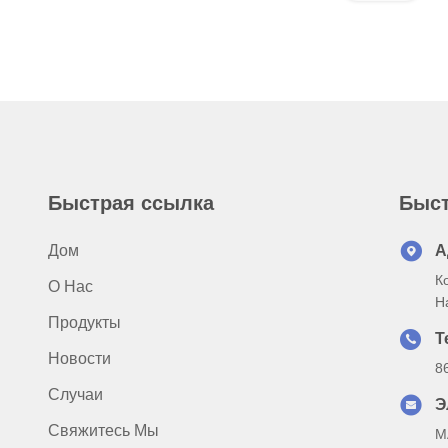
Быстрая ссылка
Быст
Дом
А
К
О Нас
Н
Продукты
Т
Новости
8
Случаи
Э
Свяжитесь Мы
M