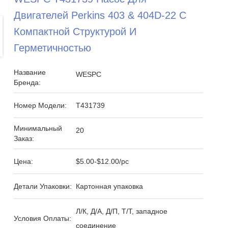
Двигателей Perkins 403 & 404D-22 С
Компактной Структурой И
Герметичностью
Название
WESPC
Бренда:
Номер Модели:
Т431739
Минимальный
20
Заказ:
Цена:
$5.00-$12.00/pc
Детали Упаковки:
Картонная упаковка
Л/К, Д/А, Д/П, Т/Т, западное
Условия Оплаты:
соединение