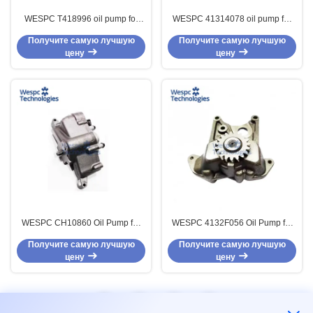
WESPC T418996 oil pump for
WESPC 41314078 oil pump for
Perkins 1100 Series diesel
Perkins 3.152 Series diesel
Получите самую лучшую
Получите самую лучшую
engines
engines
цену
цену
WESPC CH10860 Oil Pump for
WESPC 4132F056 Oil Pump for
Perkins 2306 2506 2806TAG
Perkins 1004-4T 1004-40S
Получите самую лучшую
Получите самую лучшую
Diesel Engine Generator
1004G 1004-40T 1004-40
цену
цену
1
2