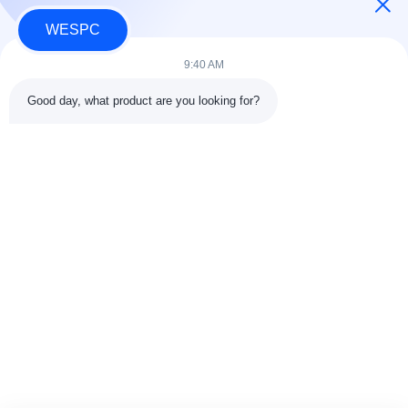
WESPC
9:40 AM
Быстрый контакт
Good day, what product are you looking for?
Адрес
Комната 803-804, Здание G1, Киберпарк Тяньань, улица
Наньчэн, город Дунгуань, Китай 523080
Телефон
86--13903031627
Электронная почта
MARTIN@WESPCGROUP.COM