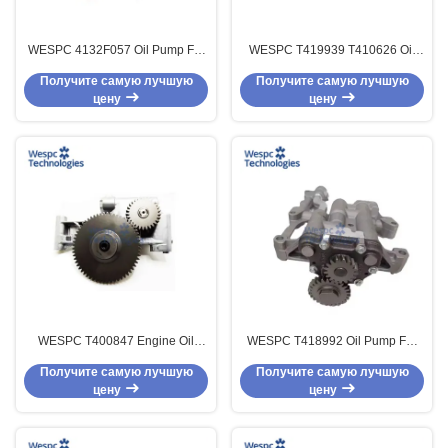
WESPC 4132F057 Oil Pump For
WESPC T419939 T410626 Oil
Perkins 1000 And 1006 Series
Pump For Perkins 1006 1106
Получите самую лучшую
Получите самую лучшую
Diesel Engines
Series Diesel Engines
цену
цену
WESPC T400847 Engine Oil
WESPC T418992 Oil Pump For
Pump For Perkins 1000 And 1100
Perkins 1100 Series Diesel
Получите самую лучшую
Получите самую лучшую
Series Diesel Engines
Engines
цену
цену