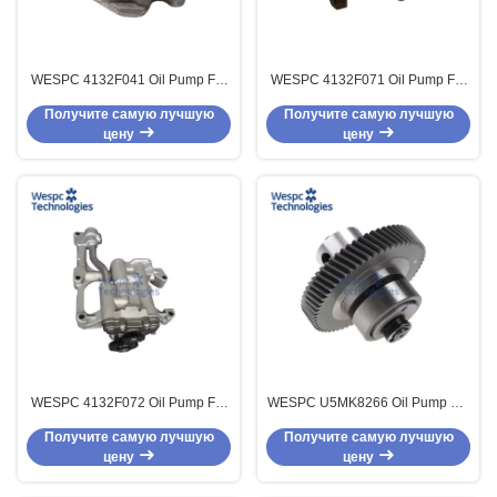
WESPC 4132F041 Oil Pump For
WESPC 4132F071 Oil Pump For
Perkins 4.236, 1000 And 1004
Perkins 1103 1104 Series Diesel
Получите самую лучшую
Получите самую лучшую
Series Diesel Engines
Engines
цену
цену
WESPC 4132F072 Oil Pump For
WESPC U5MK8266 Oil Pump For
Perkins 1103 Series Diesel
Perkins 400 Series Small Diesel
Получите самую лучшую
Получите самую лучшую
Engines
Engines
цену
цену