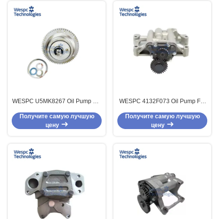
WESPC U5MK8267 Oil Pump For
WESPC 4132F073 Oil Pump For
Perkins 100 400 Series Small
Perkins 1100 Series Diesel
Получите самую лучшую
Получите самую лучшую
Diesel Engines
Engines
цену
цену