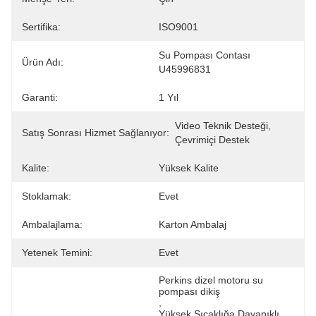
Sertifika:
ISO9001
Su Pompası Contası 
Ürün Adı:
U45996831
Garanti:
1 Yıl
Video Teknik Desteği, 
Satış Sonrası Hizmet Sağlanıyor:
Çevrimiçi Destek
Kalite:
Yüksek Kalite
Stoklamak:
Evet
Ambalajlama:
Karton Ambalaj
Yetenek Temini:
Evet
Perkins dizel motoru su 
pompası dikiş
, 
Yüksek Sıcaklığa Dayanıklı 