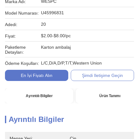
WESPC
Marka Adı:
U45996831
Model Numarası:
20
Adedi:
$2.00-$8.00/pc
Fiyat:
Paketleme
Karton ambalaj
Detayları:
L/C,D/A,D/P,T/T,Western Union
Ödeme Koşulları:
En İyi Fiyatı Alın
Şimdi Iletişime Geçin
Ayrıntılı Bilgiler
Ürün Tanımı
Ayrıntılı Bilgiler
Menşe Yeri:
Çin