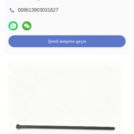
008613903031627
Şimdi iletişime geçin