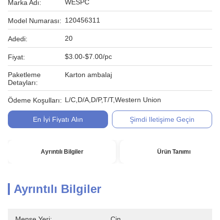
WESPC
Marka Adı:
120456311
Model Numarası:
20
Adedi:
$3.00-$7.00/pc
Fiyat:
Paketleme
Karton ambalaj
Detayları:
L/C,D/A,D/P,T/T,Western Union
Ödeme Koşulları:
En İyi Fiyatı Alın
Şimdi Iletişime Geçin
Ayrıntılı Bilgiler
Ürün Tanımı
Ayrıntılı Bilgiler
Menşe Yeri:
Çin