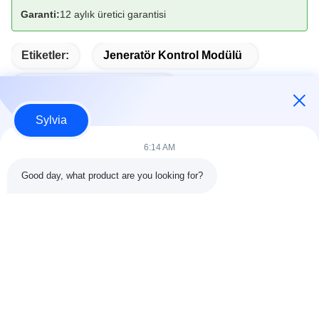
Garanti:
12 aylık üretici garantisi
Etiketler:
Jeneratör Kontrol Modülü
Otomatik Başlatma Modülü
Sylvia
6:14 AM
Hızlı İletişim
Good day, what product are you looking for?
Adres
Oda 803-804, G1 Binası, Tian'an Siber Parkı, Nancheng
Caddesi, Dongguan Şehri, Çin 523080
tele
86--13903031627
E-posta