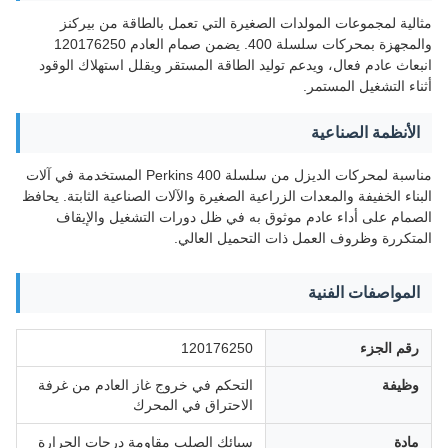
مثالية لمجموعات المولدات الصغيرة التي تعمل بالطاقة من بيركنز
والمجهزة بمحركات سلسلة 400. يضمن صمام العادم 120176250
انبعاث عادم فعال، ويدعم توليد الطاقة المستقر ويقلل استهلاك الوقود
أثناء التشغيل المستمر.
الأنظمة الصناعية
مناسبة لمحركات الديزل من سلسلة Perkins 400 المستخدمة في آلات
البناء الخفيفة والمعدات الزراعية الصغيرة والآلات الصناعية الثابتة. يحافظ
الصمام على أداء عادم موثوق به في ظل دورات التشغيل والإيقاف
المتكررة وظروف العمل ذات التحميل العالي.
المواصفات الفنية
رقم الجزء
120176250
وظيفة
التحكم في خروج غاز العادم من غرفة
الاحتراق في المحرك
مادة
سبائك الصلب مقاومة درجات الحرارة