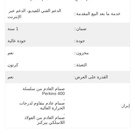
الدعم الفني للفيديو، الدعم عبر 
خدمة ما بعد البيع المقدمة::
الإنترنت
ضمان::
1 سنة
جودة::
جودة عالية
مخزون::
نعم
التعبئة::
كرتون
القدرة على العرض:
نعم
صمام العادم من سلسلة 
Perkins 400
, 
صمام عادم مقاوم لدرجات 
إبراز:
الحرارة العالية
, 
صمام العادم من الفولاذ 
اللاسلكي بيركنز