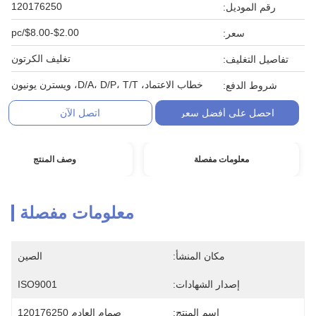
120176250
رقم الموديل:
$2.00-$8.00/pc
سعر:
تغليف الكرتون
تفاصيل التغليف:
خطاب الاعتماد، D/A، D/P، T/T، ويسترن يونيون
شروط الدفع:
احصل على أفضل سعر
اتصل الآن
معلومات مفصلة
وصف المنتج
معلومات مفصلة
مكان المنشأ:
الصين
إصدار الشهادات:
ISO9001
اسم المنتج:
صمام العادم 120176250