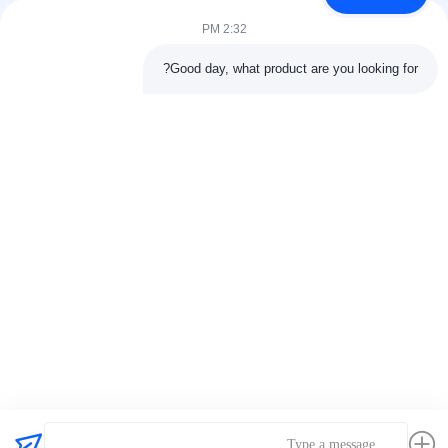
2:32 PM
تماس سریع
Good day, what product are you looking for?
آدرس
اتاق 803-804، ساختمان G1، پارک سایبری تیان‌آن، خیابان نانچنگ،
شهر دونگوان، چین 523080
تلفن
86--13903031627
ایمیل
MARTIN@WESPCGROUP.COM
سیاست حفظ حریم خصوصی
|
نقشه سایت
| چین کیفیت خوب
موتور پرکینز تامین کننده. حق چاپ © 2025-2026 Wespc