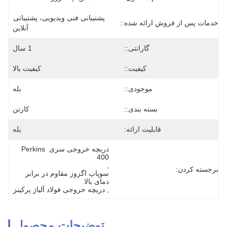
پشتیبانی فنی ویدیویی، پشتیبانی 
خدمات پس از فروش ارائه شده::
آنلاین
گارانتی::
1 سال
کیفیت::
کیفیت بالا
موجودی::
بله
بسته بندی::
کارتن
قابلیت ارائه:
بله
دریچه خروجی سری Perkins 
400
, 
برجسته کردن:
سوپاپ اگزوز مقاوم در برابر 
دمای بالا
, 
دریچه خروجی فولاد آلیاژ پرکینز
توضیحات محصول