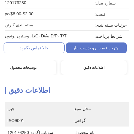
120176250
شماره مدل:
$2.00-$8.00/pc
قیمت:
بسته بندی کارتن
جزئیات بسته بندی:
L/C، D/A، D/P، T/T، وسترن یونیون
شرایط پرداخت:
بهترین قیمت رو بدست بیار
حالا تماس بگیرید
اطلاعات دقیق
توضیحات محصول
اطلاعات دقیق
محل منبع:
چین
گواهی:
ISO9001
نام محصول:
سوپاپ اگزوز 120176250