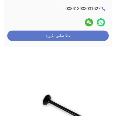
008613903031627
حالا تماس بگیرید