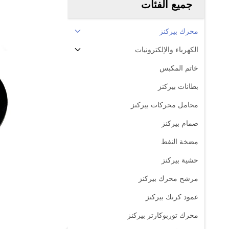
جميع الفئات
محرك بيركنز
الكهرباء والإلكترونيات
خاتم المكبس
بطانات بيركنز
محامل محركات بيركنز
صمام بيركنز
مضخة النفط
حشية بيركنز
مرشح محرك بيركنز
عمود كرنك بيركنز
محرك توربوكارتر بيركنز