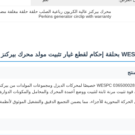
محرك بيركنز عالية الكربون رباعية الصلب حلقة حلقة مغلفة مضا
Perkins generator circlip with warranty
ولد محرك بيركنز
نتج
تم تصميم حلقة التحكم WESPC 036500028 خصيصًا لمحركات الديزل ومجموعات 
 قوة تثبيت مرنة ثابتة لتثبيت ووضع أعمدة المحرك والمحامل والمكونات الدوار
الحركة المحورية للأجزاء، مما يضمن التجميع الدقيق والتشغيل الموثوق لأنظم