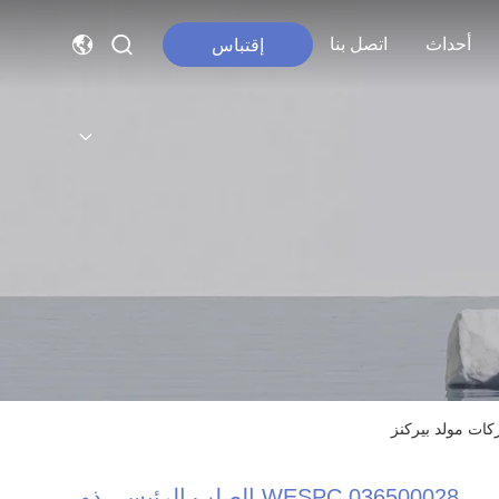
أحداث
اتصل بنا
إقتباس
WESPC 036500028 الصلب الرئيسي ذو