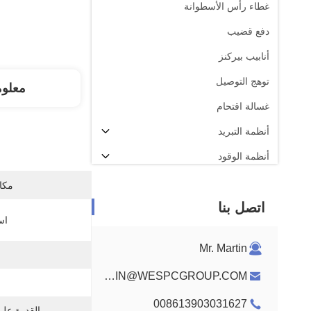
غطاء رأس الأسطوانة
دفع قضيب
أنابيب بيركنز
توهج التوصيل
معلو
غسالة اقتحام
أنظمة التبريد
أنظمة الوقود
CON ROD
مكان
اتصل بنا
عمود كامة محرك بيركنز
اس
تسخير أسلاك المحرك
Mr. Martin
MARTIN@WESPCGROUP.COM
008613903031627
القدرة عل