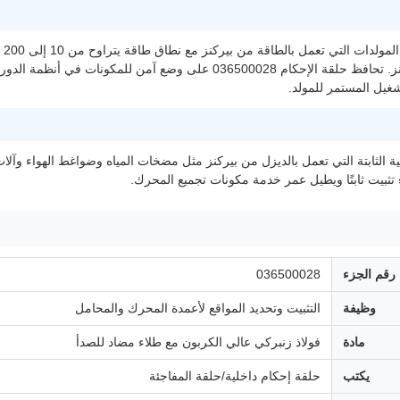
تس
التي تعمل بمحرك بيركنز. تحافظ حلقة الإحكام 036500028 على و
غيل المستمر للمولد.
 الثابتة التي تعمل بالديزل من بيركنز مثل مضخات المياه وضواغط الهواء وآلات ا
ء تثبيت ثابتًا ويطيل عمر خدمة مكونات تجميع المحرك.
رقم الجزء
036500028
وظيفة
التثبيت وتحديد المواقع لأعمدة المحرك والمحامل
مادة
فولاذ زنبركي عالي الكربون مع طلاء مضاد للصدأ
يكتب
حلقة إحكام داخلية/حلقة المفاجئة