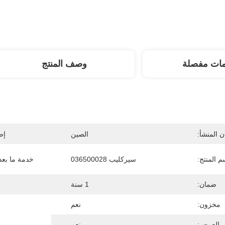
مات مفصلة
وصف المنتج
 المنشأ:
الصين
إص
م المنتج:
سيركليب 036500028
خدمة ما بعد 
ضمان:
1 سنة
مخزون:
نعم
ى العرض:
نعم