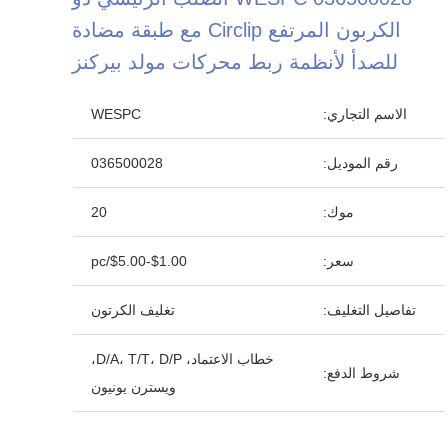
الكربون المرتفع Circlip مع طبقة مضادة
للصدأ لأنظمة ربط محركات مولد بيركنز
الاسم التجاري:
WESPC
رقم الموديل:
036500028
موك:
20
سعر:
$1.00-$5.00/pc
تفاصيل التغليف:
تغليف الكرتون
خطاب الاعتماد، D/A، T/T، D/P،
شروط الدفع:
ويسترن يونيون