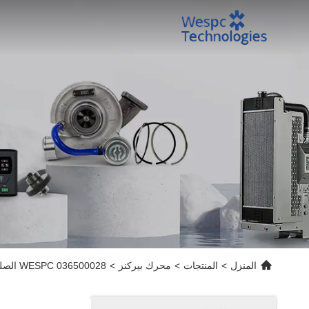
المنزل
>
المنتجات
>
محرك بيركنز
>
WESPC 036500028 الصلب الرئيسي ذو الكربون المرتفع Circlip مع طبقة مضادة للصدأ لأنظمة ربط محركات مولد بيركنز