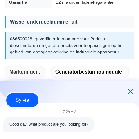
Garantie
12 maanden fabrieksgarantie
Wissel onderdeelnummer uit
036500028; geverifieerde montage voor Perkins-
dieselmotoren en generatorsets voor toepassingen op het
gebied van energieopwekking en industriële apparatuur.
Markeringen:
Generatorbesturingsmodule
Auto Start Module
Sylvia
7:29 AM
Snel contact
Good day, what product are you looking for?
Adres