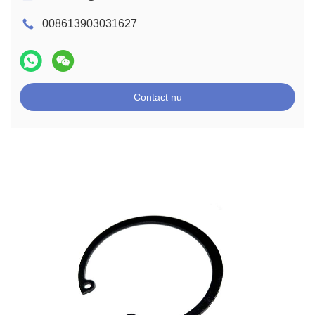
008613903031627
Contact nu