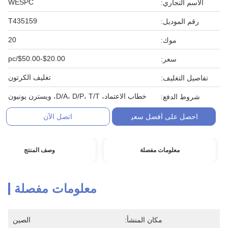
WESPC
الاسم التجاري:
T435159
رقم الموديل:
20
موك:
$20.00-$50.00/pc
سعر:
تغليف الكرتون
تفاصيل التغليف:
خطاب الاعتماد، D/A، D/P، T/T، ويسترن يونيون
شروط الدفع:
احصل على أفضل سعر
اتصل الآن
معلومات مفصلة
وصف المنتج
معلومات مفصلة
مكان المنشأ:
الصين