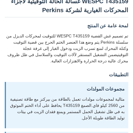
WESPC T435159 غسالة الحالة التوقيتية لأجزاء
المحركات الغيارية لشركة Perkins
لمحة عامة عن المنتج
تم تصميم غش القضية WESPC T435159 للتوقيت لمحركات الديزل من
سلسلة Perkins.يتم وضع هذا العنصر الختم الحرج بين قضية التوقيت
وكتلة المحرك لمنع تسرب الزيت ودخول الغبار إلى غرفة عجلة
التوقيتيضمن التشغيل المستقر لآلات التوقيت والسلاسل في ظل ظروف
محرك عالية درجة الحرارة والاهتزازات العالية.
التطبيقات
مجموعات المولدات
مثالية لمجموعات مولدات تعمل بالطاقة من بيركنز مع طاقة تصنيفية
من 2560 كيلو فاي.الصمغ T435159 يحافظ على أداء الختم الموثوق
به في ظل تشغيل الحمل المستمر ويمنع فقدان الزيت في بيئات
توليد الطاقة طويلة الأجل.