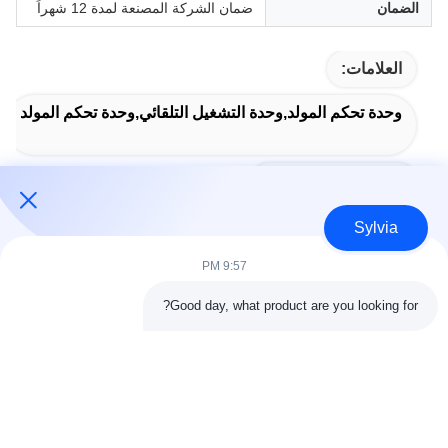
الضمان
ضمان الشركة المصنعة لمدة 12 شهراً
العلامات:
وحدة تحكم المولد,وحدة التشغيل التلقائي,وحدة تحكم المولد
Auto Start Module
Sylvia
9:57 PM
الاتصال السريع
Good day, what product are you looking for?
العنوان
غرفة 803-804، المبنى G1، حديقة تيانآن الإلكترونية، شارع نانتشنغ،
مدينة دونغغوان، الصين 523080
تيل