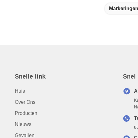
Markeringen
Snelle link
Snel
Huis
A
K
Over Ons
N
Producten
T
Nieuws
8
Gevallen