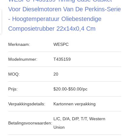
Voor Dieselmotoren Van De Perkins-Serie
- Hoogtemperatuur Oliebestendige
Composietrubber 22x14x0,4 Cm
Merknaam:
WESPC
Modelnummer:
T435159
MOQ:
20
Prijs:
$20.00-$50.00/pc
Verpakkingsdetails:
Kartonnen verpakking
L/C, D/A, D/P, T/T, Western
Betalingsvoorwaarden:
Union