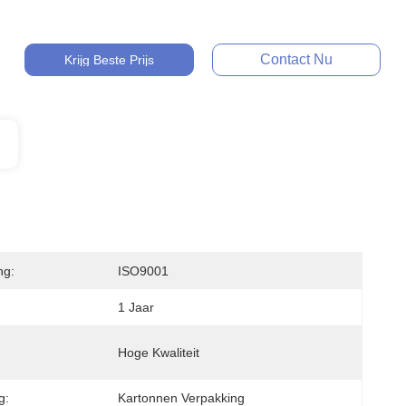
Contact Nu
Krijg Beste Prijs
ng:
ISO9001
1 Jaar
Hoge Kwaliteit
g:
Kartonnen Verpakking