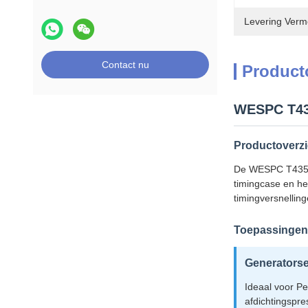
Levering Verm
Contact nu
Product
WESPC T435
Productoverzi
De WESPC T435159
timingcase en he
timingversnellin
Toepassingen
Generatorse
Ideaal voor P
afdichtingspres