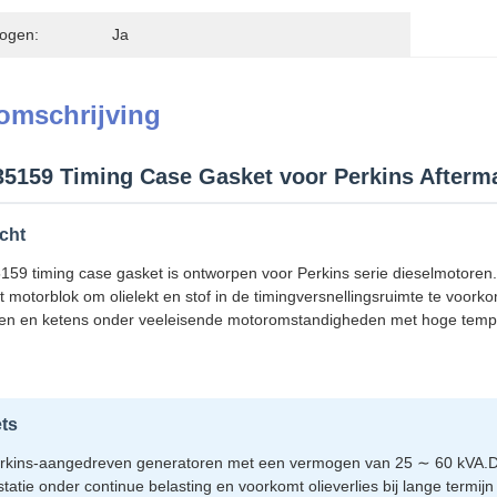
ogen:
Ja
omschrijving
159 Timing Case Gasket voor Perkins Afterm
cht
 timing case gasket is ontworpen voor Perkins serie dieselmotoren.Di
t motorblok om olielekt en stof in de timingversnellingsruimte te voor
gen en ketens onder veeleisende motoromstandigheden met hoge temper
ts
erkins-aangedreven generatoren met een vermogen van 25 ∼ 60 kVA.
tatie onder continue belasting en voorkomt olieverlies bij lange termijn 