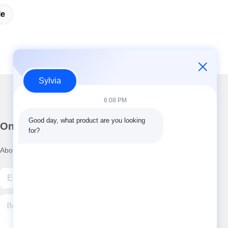
le
Sylvia
6:08 PM
Good day, what product are you looking 
Onze nieuwsbrief
for?
Abonneer u op onze nieuwsbrief voor kortingen en meer.