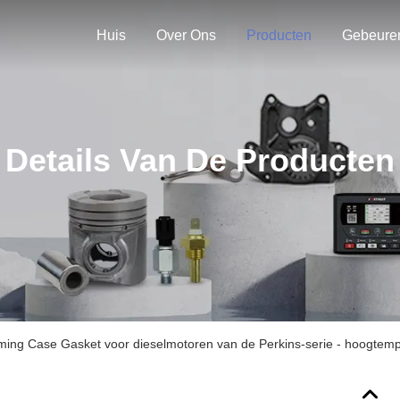
Huis
Over Ons
Producten
Gebeure
Details Van De Producten
ng Case Gasket voor dieselmotoren van de Perkins-serie - hoogtemp