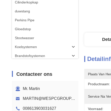
Cilinderkopkap
duwstang
Perkins Pipe
Gloedstop
Stootwasser
Deta
Koelsystemen
Brandstofsystemen
Detailin
CON ROD
Contacteer ons
Perkins-nokkenas
Plaats Van He
Kabelboom van de motor
Productnaam:
Mr. Martin
Service Na Ve
MARTIN@WESPCGROUP.COM
008613903031627
Voorraad: