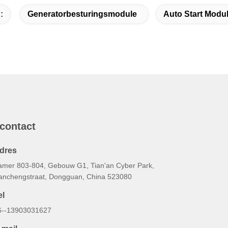
:
Generatorbesturingsmodule
Auto Start Modu
 contact
dres
amer 803-804, Gebouw G1, Tian'an Cyber Park,
anchengstraat, Dongguan, China 523080
el
6--13903031627