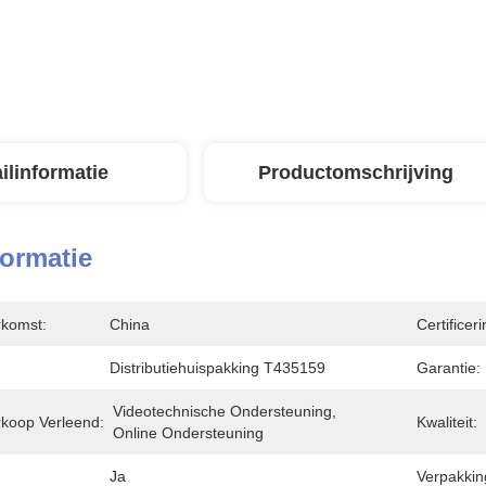
ilinformatie
Productomschrijving
formatie
rkomst:
China
Certificeri
Distributiehuispakking T435159
Garantie:
Videotechnische Ondersteuning, 
rkoop Verleend:
Kwaliteit:
Online Ondersteuning
Ja
Verpakkin