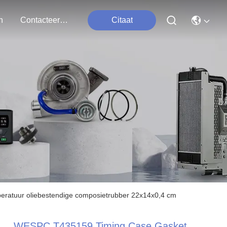
n
Contacteer Ons
Citaat
eratuur oliebestendige composietrubber 22x14x0,4 cm
WESPC T435159 Timing Case Gasket