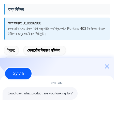
তথ্য বিনিময়
অংশ সংখ্যা:
U10996900
জেনারেটর এবং হালকা শিল্প যন্ত্রপাতি অ্যাপ্লিকেশনে Perkins 403 সিরিজের ডিজেল
ইঞ্জিনের জন্য যাচাইকৃত ফিটমেন্ট।
ট্যাগ:
জেনারেটর নিয়ন্ত্রণ মডিউল
স্বয়ংক্রিয়ভাবে শুরু করার মডিউল
Sylvia
8:03 AM
দ্রুত যোগাযোগ
Good day, what product are you looking for?
ঠিকানা
রুম ৮০৩-৮০৪, বিল্ডিং জি১, তিয়ান'আন সাইবার পার্ক, নানচেং স্ট্রিট, ডংগুয়ান সিটি,