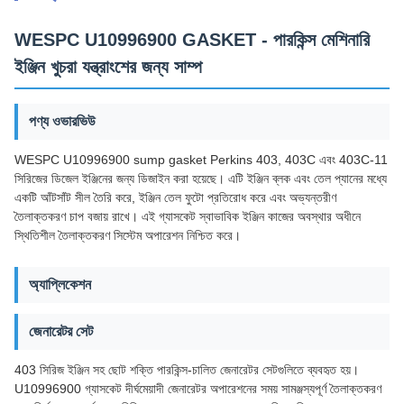
WESPC U10996900 GASKET - পারকিন্স মেশিনারি
ইঞ্জিন খুচরা যন্ত্রাংশের জন্য সাম্প
পণ্য ওভারভিউ
WESPC U10996900 sump gasket Perkins 403, 403C এবং 403C-11
সিরিজের ডিজেল ইঞ্জিনের জন্য ডিজাইন করা হয়েছে। এটি ইঞ্জিন ব্লক এবং তেল প্যানের মধ্যে
একটি আঁটসাঁট সীল তৈরি করে, ইঞ্জিন তেল ফুটো প্রতিরোধ করে এবং অভ্যন্তরীণ
তৈলাক্তকরণ চাপ বজায় রাখে। এই গ্যাসকেট স্বাভাবিক ইঞ্জিন কাজের অবস্থার অধীনে
স্থিতিশীল তৈলাক্তকরণ সিস্টেম অপারেশন নিশ্চিত করে।
অ্যাপ্লিকেশন
জেনারেটর সেট
403 সিরিজ ইঞ্জিন সহ ছোট শক্তি পারকিন্স-চালিত জেনারেটর সেটগুলিতে ব্যবহৃত হয়।
U10996900 গ্যাসকেট দীর্ঘমেয়াদী জেনারেটর অপারেশনের সময় সামঞ্জস্যপূর্ণ তৈলাক্তকরণ