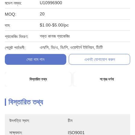
U10996900
মডেল নম্বর:
20
MOQ:
$1.00-$5.00/pc
দাম:
শক্ত কাগজ প্যাকেজিং
প্যাকেজিং বিবরণ:
এল/সি, ডি/এ, ডি/পি, ওয়েস্টার্ন ইউনিয়ন, টি/টি
পেমেন্ট শর্তাবলী:
সেরা দাম পান
এখনই যোগাযোগ করুন
বিস্তারিত তথ্য
পণ্যের বর্ণনা
বিস্তারিত তথ্য
উৎপত্তি স্থল:
চীন
সাক্ষ্যদান:
ISO9001