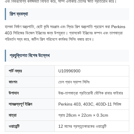
এবং নির্ভরযোগ্য কর্মক্ষমতা নিশ্চিত করে, সাম্প এলাকায় তেলের ক্ষতি প্রতিরোধ করে।
শিল্প ব্যবস্থা
হালকা নির্মাণ যন্ত্রপাতি, ছোট কৃষি সরঞ্জাম এবং স্থির শিল্প যন্ত্রপাতি প্রয়োগ করা Perkins
403 সিরিজের ডিজেল ইঞ্জিনের জন্য উপযুক্ত। গ্যাসকেট ইঞ্জিনের কম্পন এবং তাপমাত্রা
পরিবর্তন সহ্য করে, জটিল শিল্প পরিবেশে কার্যকর সিলিং বজায় রাখে।
প্রযুক্তিগত বিশেষ উল্লেখ
পার্ট নম্বর
U10996900
ফাংশন
তেল প্যান স্যাম্প সিলিং
উপাদান
উচ্চ-তাপমাত্রা প্রতিরোধী যৌগিক রাবার ফাইবার
সামঞ্জস্যপূর্ণ ইঞ্জিন
Perkins 403, 403C, 403D-11 সিরিজ
মাত্রা
প্রায় 28cm × 22cm × 0.3cm
ওয়ারেন্টি
12 মাসের প্রস্তুতকারকের ওয়ারেন্টি