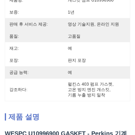
제품명:
개스킷 섬프 U10996900
보증:
1년
판매 후 서비스 제공:
영상 기술지원, 온라인 지원
품질:
고품질
재고:
예
포장:
판지 포장
공급 능력:
예
펄킨스 403 펌프 가스켓
, 
강조하다:
고온 방지 엔진 개스킷
, 
기름 누출 방지 밀착
제품 설명
WESPC U10996900 GASKET - Perkins 기계