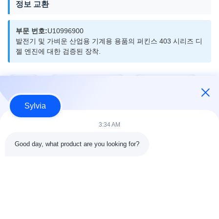
정보 교환
부문 번호:
U10996900
발전기 및 가벼운 산업용 기계용 용품의 퍼킨스 403 시리즈 디
젤 엔진에 대한 검증된 장착.
태그:
발전기 제어 모듈
자동 시작 모듈
Sylvia
3:34 AM
빠른 연락
Good day, what product are you looking for?
주소
중국 동관시 난청가 톈안 사이버 파크 G1 빌딩 803-804호,
523080
전화