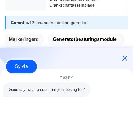
Crankschaftassemblage
Garantie:
12 maanden fabrikantgarantie
Markeringen:
Generatorbesturingsmodule
Auto Start Module
Sylvia
7:03 PM
Snel contact
Good day, what product are you looking for?
Adres
Kamer 803-804, Gebouw G1, Tian'an Cyber Park,
Nanchengstraat, Dongguan, China 523080
Tel