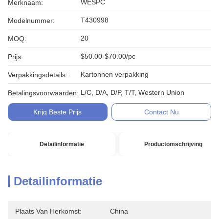
WESPC
Merknaam:
T430998
Modelnummer:
20
MOQ:
$50.00-$70.00/pc
Prijs:
Kartonnen verpakking
Verpakkingsdetails:
L/C, D/A, D/P, T/T, Western Union
Betalingsvoorwaarden:
Krijg Beste Prijs
Contact Nu
Detailinformatie
Productomschrijving
Detailinformatie
Plaats Van Herkomst:
China