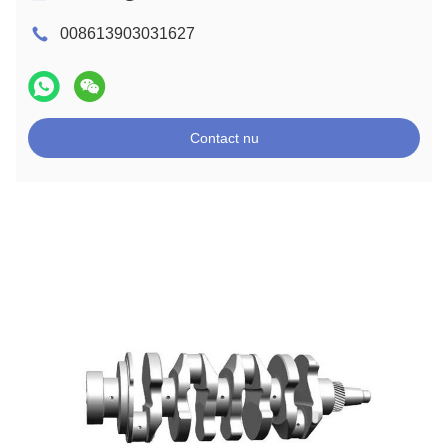
008613903031627
Contact nu