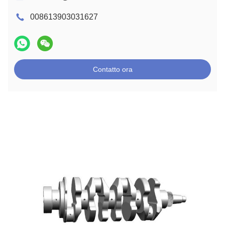
008613903031627
Contatto ora