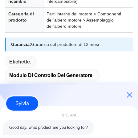
ricambio
intercambiabile)
Categoria di
Parti interne del motore > Componenti
prodotto
dell'albero motore > Assemblaggio
dell'albero motore
Garanzia:
Garanzia del produttore di 12 mesi
Etichette:
Modulo Di Controllo Del Generatore
Modulo Di Avvio Automatico
Sylvia
9:53 AM
Contatto rapido
Good day, what product are you looking for?