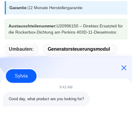
Garantie:
12 Monate Herstellergarantie
Austauschteilenummer:
U20996150 – Direktes Ersatzteil für
die Rockerbox-Dichtung am Perkins 403D-11-Dieselmotor.
Umbauten:
Generatorsteuerungsmodul
Auto-Start-Modul
Sylvia
9:42 AM
Schneller Kontakt
Good day, what product are you looking for?
Adresse
Zimmer 803-804, Gebäude G1, Tian'an Cyber Park,
Nancheng Straße, Dongguan Stadt, China 523080