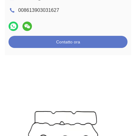
008613903031627
Contatto ora