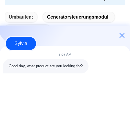
Umbauten:
Generatorsteuerungsmodul
Auto-Start-Modul
Sylvia
8:07 AM
Schneller Kontakt
Good day, what product are you looking for?
Adresse
Zimmer 803-804, Gebäude G1, Tian'an Cyber Park,
Nancheng Straße, Dongguan Stadt, China 523080
Telefone
86--13903031627
E-Mail