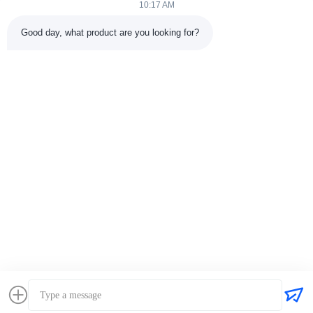
10:17 AM
クイックコンタクト
Good day, what product are you looking for?
住所
中国東莞市南城区天安サイバーパークG1ビル803-804号室 郵
便番号523080
テレ
86--13903031627
電子メール
MARTIN@WESPCGROUP.COM
プライバシーポリシー規約
|
地図
| 中国の良質 パーキンズ エ
ンジン サプライヤー。Copyright © 2025-2026 Wespc
(Dongguan) Tech Co., Ltd. . 複製権所有。