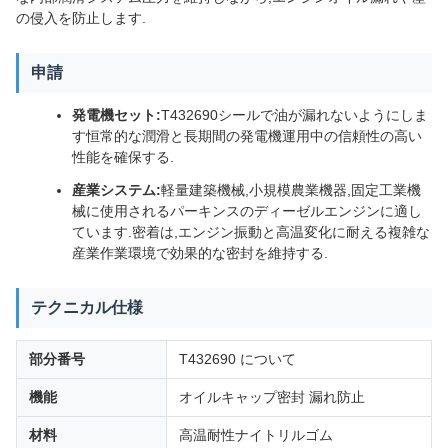
の侵入を防止します.
申請
発電機セット:
T432690シールで油が漏れないようにしま
す恒常的な潤滑と長期間の発電機運用中の信頼性の高い
性能を確保する.
産業システム:
軽量建築機械,小規模農業機器,固定工業機
械に使用されるパーキンスのディーゼルエンジンに適し
ています.密着は,エンジン振動と高温変化に耐える複雑な
産業作業環境で効果的な密封を維持する.
テクニカル仕様
部分番号
T432690 について
機能
オイルキャップ密封 漏れ防止
材料
高温耐性ナイトリルゴム