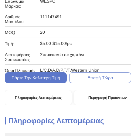
Επωνυμία
WESPC
Μάρκας:
Αριθμός
111147491
Μοντέλου:
20
MOQ:
$5.00-$15.00/pc
Τιμή:
Λεπτομέρειες
Συσκευασία σε χαρτόνι
Συσκευασίας:
L/C,D/A,D/P,T/T,Western Union
Όροι Πληρωμής:
Πάρτε Την Καλύτερη Τιμή
Επαφή Τώρα
Πληροφορίες Λεπτομέρειας
Περιγραφή Προϊόντων
Πληροφορίες Λεπτομέρειας