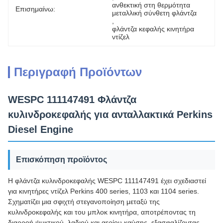
ανθεκτική στη θερμότητα 
Επισημαίνω:
μεταλλική σύνθετη φλάντζα
, 
φλάντζα κεφαλής κινητήρα 
ντίζελ
Περιγραφή Προϊόντων
WESPC 111147491 Φλάντζα
κυλινδροκεφαλής για ανταλλακτικά Perkins
Diesel Engine
Επισκόπηση προϊόντος
Η φλάντζα κυλινδροκεφαλής WESPC 111147491 έχει σχεδιαστεί
για κινητήρες ντίζελ Perkins 400 series, 1103 και 1104 series.
Σχηματίζει μια σφιχτή στεγανοποίηση μεταξύ της
κυλινδροκεφαλής και του μπλοκ κινητήρα, αποτρέποντας τη
διαρροή ψυκτικού, λαδιού και αερίου καύσης, εξασφαλίζοντας