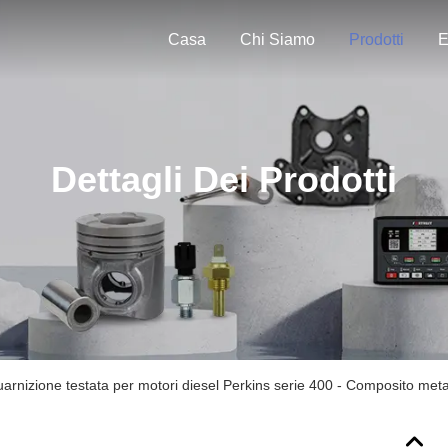
Casa
Chi Siamo
Prodotti
E
Dettagli Dei Prodotti
zione testata per motori diesel Perkins serie 400 - Composito metalli