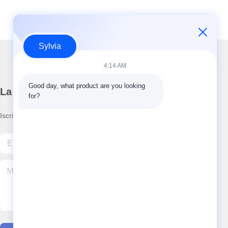
Sylvia
4:14 AM
Good day, what product are you looking 
La nostra newsletter
for?
Iscriviti alla nostra newsletter per sconti e altro ancora.