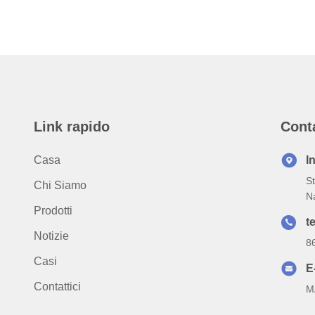
Link rapido
Cont
Casa
I
St
Chi Siamo
N
Prodotti
te
Notizie
8
Casi
E
Contattici
M