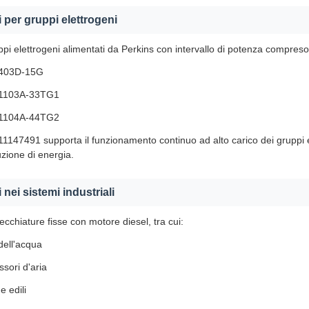
 per gruppi elettrogeni
uppi elettrogeni alimentati da Perkins con intervallo di potenza compreso
 403D-15G
 1103A-33TG1
 1104A-44TG2
1147491 supporta il funzionamento continuo ad alto carico dei gruppi elet
zione di energia.
 nei sistemi industriali
cchiature fisse con motore diesel, tra cui:
ell'acqua
sori d'aria
 edili