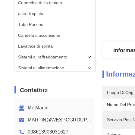
Coperchio della testata
asta di spinta
Tubo Perkins
Candela d'accensione
Lavatrice di spinta
Informaz
Sistemi di raffreddamento
Sistemi di alimentazione
Informaz
BIELLA
Contattici
Albero a camme motore Perkins
Luogo Di Origi
Cablaggio del motore
Nome Del Prod
Mr. Martin
MARTIN@WESPCGROUP.COM
Servizio Post-
008613903031627
Azione: