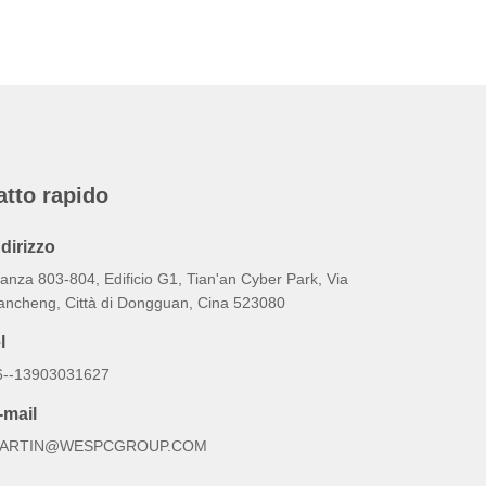
atto rapido
ndirizzo
anza 803-804, Edificio G1, Tian'an Cyber Park, Via
ancheng, Città di Dongguan, Cina 523080
l
6--13903031627
-mail
ARTIN@WESPCGROUP.COM