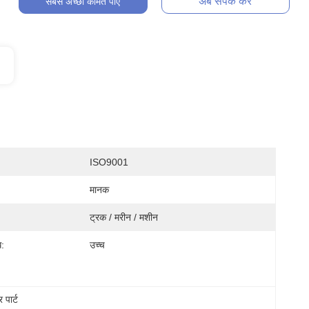
अब संपर्क करें
सबसे अच्छी कीमत पाएं
ISO9001
मानक
ट्रक / मरीन / मशीन
ध:
उच्च
 पार्ट