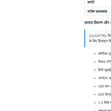
वारंटी
स्टॉक उपलब्धता
उत्पाद विवरण और 
111147761 सिल
के लिए डिज़ाइन क
कॉम्पैक्ट क
स्किड स्
मिनी खुदा
जनरेटर अ
180 बार से
200 डिग्र
1.2 मिमी 
इष्टतम दह