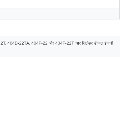
22T, 404D-22TA, 404F-22 और 404F-22T चार सिलेंडर डीजल इंजनों