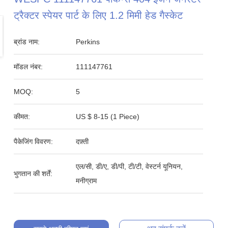
ट्रैक्टर स्पेयर पार्ट के लिए 1.2 मिमी हेड गैस्केट
ब्रांड नाम:
Perkins
मॉडल नंबर:
111147761
MOQ:
5
कीमत:
US $ 8-15 (1 Piece)
पैकेजिंग विवरण:
दफ़्ती
एल/सी, डी/ए, डी/पी, टी/टी, वेस्टर्न यूनियन,
भुगतान की शर्तें:
मनीग्राम