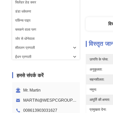
सिलेंडर हेड कवर
डंडा धकेलना
पर्किन्स पाइप
वि
चमकने वाला प्लग
जोर से धोनेवाला
विस्तृत जा
शीतलन प्रणाली
ईंधन प्रणाली
उत्पत्ति के प्लेस:
कोन रोड
अनुकूलता:
हमसे संपर्क करें
परकिन्स इंजन कैंषफ़्ट
सहनशीलता:
इंजन वायरिंग हार्नेस
नमूना:
Mr. Martin
आपूर्ति की क्षमता:
MARTIN@WESPCGROUP.COM
प्रमुखता देना:
008613903031627