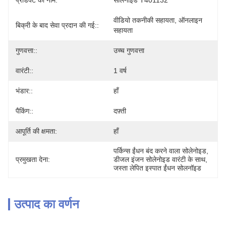
प्रोडक्ट का नाम:
सोलेनॉइड T401132
वीडियो तकनीकी सहायता, ऑनलाइन 
बिक्री के बाद सेवा प्रदान की गई::
सहायता
गुणवत्ता::
उच्च गुणवत्ता
वारंटी::
1 वर्ष
भंडार::
हाँ
पैकिंग::
दफ़्ती
आपूर्ति की क्षमता:
हाँ
पर्किन्स ईंधन बंद करने वाला सोलेनोइड
, 
प्रमुखता देना:
डीजल इंजन सोलेनोइड वारंटी के साथ
, 
जस्ता लेपित इस्पात ईंधन सोलनॉइड
उत्पाद का वर्णन