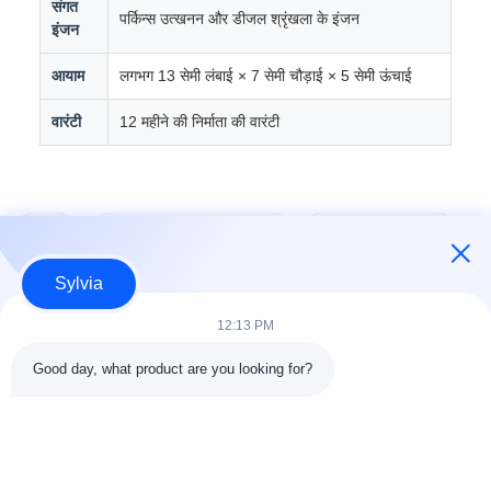
संगत
पर्किन्स उत्खनन और डीजल श्रृंखला के इंजन
इंजन
आयाम
लगभग 13 सेमी लंबाई × 7 सेमी चौड़ाई × 5 सेमी ऊंचाई
वारंटी
12 महीने की निर्माता की वारंटी
टैग:
जनरेटर नियंत्रण मॉड्यूल
ऑटो स्टार्ट मॉड्यूल
Sylvia
12:13 PM
त्वरित संपर्क करें
Good day, what product are you looking for?
पता
कमरा 803-804, बिल्डिंग जी1, तियान'आन साइबर पार्क, नानचेंग स्ट्रीट,
डोंगगुआन शहर, चीन 523080