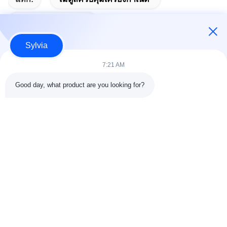
โมดูลเริ่มต้นอัตโนมัติ
Sylvia
7:21 AM
ติดต่อด่วน
Good day, what product are you looking for?
ที่อยู่
ห้อง 803-804, อาคาร G1, Tian'an Cyber Park, ถนน
Nancheng, เมืองตงก่วน, ประเทศจีน 523080
โทรศัพท์
86--13903031627
อีเมล
MARTIN@WESPCGROUP.COM