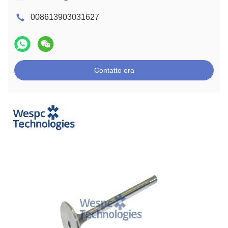
008613903031627
Contatto ora