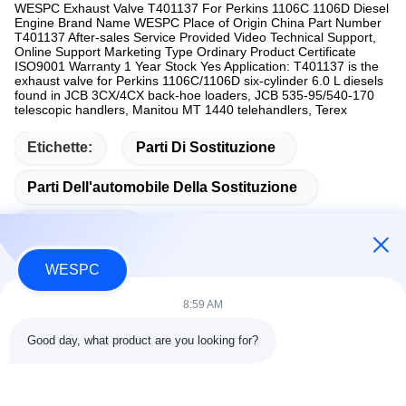
WESPC Exhaust Valve T401137 For Perkins 1106C 1106D Diesel
Engine Brand Name WESPC Place of Origin China Part Number
T401137 After-sales Service Provided Video Technical Support,
Online Support Marketing Type Ordinary Product Certificate
ISO9001 Warranty 1 Year Stock Yes Application: T401137 is the
exhaust valve for Perkins 1106C/1106D six-cylinder 6.0 L diesels
found in JCB 3CX/4CX back-hoe loaders, JCB 535-95/540-170
telescopic handlers, Manitou MT 1440 telehandlers, Terex
Etichette:
Parti Di Sostituzione
Parti Dell'automobile Della Sostituzione
Ugello Perkins
WESPC
8:59 AM
Contatto rapido
Good day, what product are you looking for?
Indirizzo