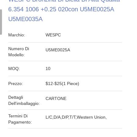
6.354 1006 +0.25 020con U5ME0025A
U5ME0035A
Marchio:
WESPC
Numero Di
U5ME0025A
Modello:
MOQ:
10
Prezzo:
$12-$25(1 Piece)
Dettagli
CARTONE
Dell'imballaggio:
Termini Di
L/C,D/A,D/P,T/T,Western Union,
Pagamento: