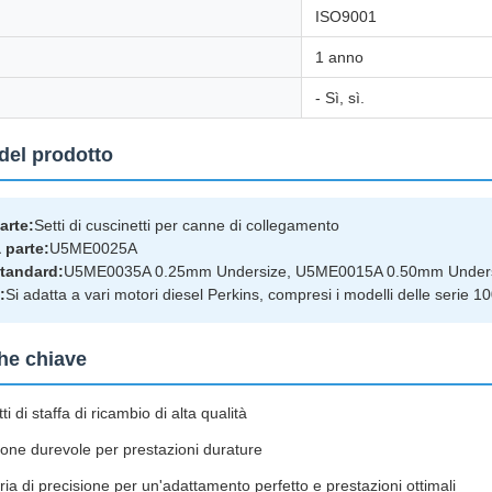
ISO9001
1 anno
- Sì, sì.
del prodotto
arte:
Setti di cuscinetti per canne di collegamento
 parte:
U5ME0025A
tandard:
U5ME0035A 0.25mm Undersize, U5ME0015A 0.50mm Under
:
Si adatta a vari motori diesel Perkins, compresi i modelli delle serie 
che chiave
i di staffa di ricambio di alta qualità
one durevole per prestazioni durature
ia di precisione per un'adattamento perfetto e prestazioni ottimali