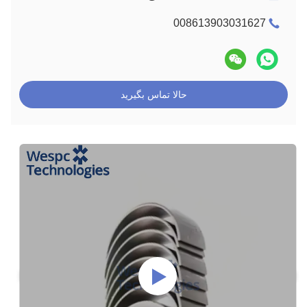
008613903031627
حالا تماس بگیرید