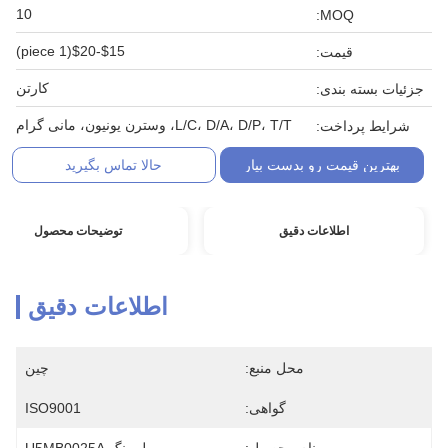
10
MOQ:
$15-$20(1 piece)
قیمت:
کارتن
جزئیات بسته بندی:
L/C، D/A، D/P، T/T، وسترن یونیون، مانی گرام
شرایط پرداخت:
بهترین قیمت رو بدست بیار
حالا تماس بگیرید
اطلاعات دقیق
توضیحات محصول
اطلاعات دقیق
محل منبع:
چین
گواهی:
ISO9001