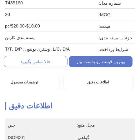
T435160
شماره مدل:
20
MOQ:
$10.00-$20.00/pc
قیمت:
بسته بندی کارتن
جزئیات بسته بندی:
L/C، D/A، وسترن یونیون، T/T، D/P
شرایط پرداخت:
بهترین قیمت رو بدست بیار
حالا تماس بگیرید
اطلاعات دقیق
توضیحات محصول
اطلاعات دقیق
محل منبع:
چین
گواهی:
ISO9001