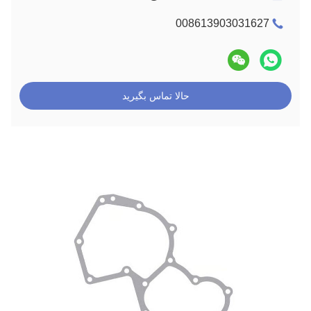
008613903031627
حالا تماس بگیرید