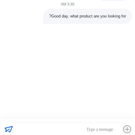
3:30 AM
تماس سریع
Good day, what product are you looking for?
آدرس
اتاق 803-804، ساختمان G1، پارک سایبری تیان‌آن، خیابان نانچنگ،
شهر دونگوان، چین 523080
تلفن
86--13903031627
ایمیل
MARTIN@WESPCGROUP.COM
سیاست حفظ حریم خصوصی
|
نقشه سایت
| چین کیفیت خوب
موتور پرکینز تامین کننده. حق چاپ © 2025-2026 Wespc
(Dongguan) Tech Co., Ltd. تمام حقوق محفوظ است