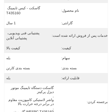
گاسکت - کیس تایمینگ 
نام محصول:
T435160
گارانتی:
1 سال
پشتیبانی فنی ویدیویی، 
خدمات پس از فروش ارائه شده است:
پشتیبانی آنلاین
کیفیت:
کیفیت بالا
سهام:
بله
بسته بندی:
بسته بندی کارتن
قابلیت ارائه:
بله
گاسکت دستگاه تایمینگ موتور 
دیزل پرکینز
, 
واشر لاستیکی کامپوزیت مقاوم 
برجسته کردن:
در برابر درجه حرارت بالا
, 
WESPC T435160 گاز موتور 