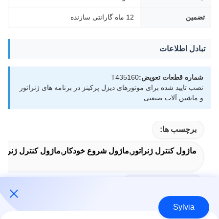
تضمین
12 ماه گارانتی سازنده
تبادل اطلاعات
شماره قطعات تعویض:
T435160
نصب تایید شده برای موتورهای دیزل پرکینز در برنامه های ژنراتور
و ماشین آلات صنعتی.
برچسب ها:
ماژول کنترل ژنراتور,ماژول شروع خودکار,ماژول کنترل ژنراتو
Auto Start Module
Sylvia