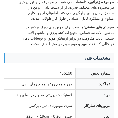
مجموعه ژنراتورها:
استفاده می شود در مجموعه ژنراتور پرکینز
در محدوده های مختلف قدرت. از از دست دادن روغن در
مناطق زمان بندی جلوگیری می کند، اطمینان از روانکاری
مداوم و عملکرد قابل اعتماد در طول کار طولانی مدت.
سیستم های صنعتی:
مناسب برای موتورهای دیزل پرکینز در
ماشین آلات ساختمانی، تجهیزات کشاورزی و ماشین آلات
صنعتی ثابت.مقاومت در برابر ارتعاش موتور و نوسانات دمای
در حالی که حفظ مهر و موم موثر در محیط های سخت.
مشخصات فنی
شماره بخش
T435160
عملکرد
مهر و موم روغن مورد زمان بندی
مواد
لاستیک کامپوزیتی مقاوم در دمای بالا
موتورهای سازگار
سری موتورهای دیزل پرکینز
ابعاد
حدود 22cm × 18cm × 0.2cm