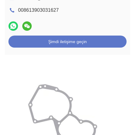
008613903031627
Şimdi iletişime geçin