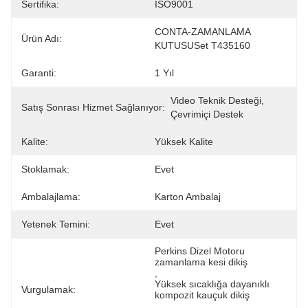
Sertifika:
ISO9001
CONTA-ZAMANLAMA 
Ürün Adı:
KUTUSUSet T435160
Garanti:
1 Yıl
Video Teknik Desteği, 
Satış Sonrası Hizmet Sağlanıyor:
Çevrimiçi Destek
Kalite:
Yüksek Kalite
Stoklamak:
Evet
Ambalajlama:
Karton Ambalaj
Yetenek Temini:
Evet
Perkins Dizel Motoru 
zamanlama kesi dikiş
, 
Yüksek sıcaklığa dayanıklı 
Vurgulamak:
kompozit kauçuk dikiş
, 