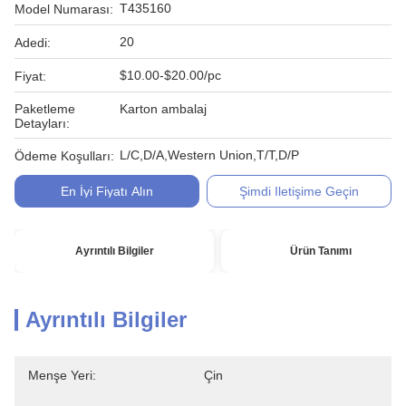
T435160
Model Numarası:
20
Adedi:
$10.00-$20.00/pc
Fiyat:
Paketleme
Karton ambalaj
Detayları:
L/C,D/A,Western Union,T/T,D/P
Ödeme Koşulları:
En İyi Fiyatı Alın
Şimdi Iletişime Geçin
Ayrıntılı Bilgiler
Ürün Tanımı
Ayrıntılı Bilgiler
Menşe Yeri:
Çin