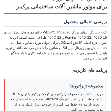
برای موتور ماشین آلات ساختمانی پرکینز
بررسی اجمالی محصول
کیت بلبرینگ انتهای بزرگ WESPC T402620 برای موتورهای دیزل سری
Perkins 404D‑22، 403D‑15 و 404C‑22 طراحی شده است. این به
عنوان جزء اصلی کاهش اصطکاک برای انتهای بزرگ شاتون عمل می
کند، سایش بین ژورنال میل لنگ و شاتون را کاهش می دهد، انتقال نیرو
پایدار را تضمین می کند و عمر موتور را در شرایط کاری با بار سنگین
افزایش می دهد.
برنامه های کاربردی
مجموعه ژنراتورها
مورد استفاده در مجموعه ژنراتورهای کوچک پرکینز با توان 15 تا
35 کیلو ولت آمپر. کیت بلبرینگ T402620 عملکرد با اصطکاک کم
را تحت بار مداوم حفظ می کند و از خروجی برق پایدار در دراز
مدت پشتیبانی می کند.