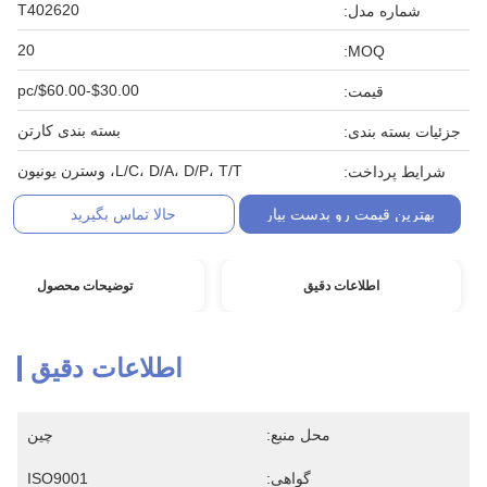
T402620
شماره مدل:
20
MOQ:
$30.00-$60.00/pc
قیمت:
بسته بندی کارتن
جزئیات بسته بندی:
L/C، D/A، D/P، T/T، وسترن یونیون
شرایط پرداخت:
بهترین قیمت رو بدست بیار
حالا تماس بگیرید
اطلاعات دقیق
توضیحات محصول
اطلاعات دقیق
محل منبع:
چین
گواهی:
ISO9001