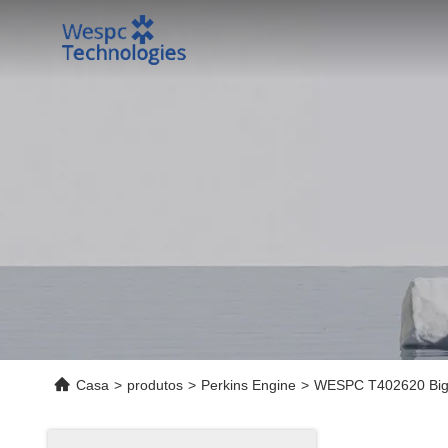
Casa
>
produtos
>
Perkins Engine
>
WESPC T402620 Big En