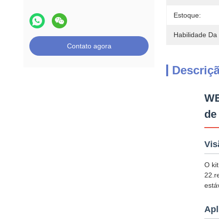
Estoque:
Habilidade Da
Contato agora
Descriç
WE
de
Vis
O ki
22.r
está
Apl