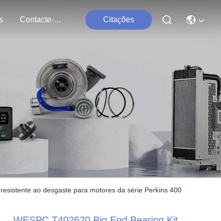
s
Contacte-Nos
Citações
 resistente ao desgaste para motores da série Perkins 400
WESPC T402620 Big End Bearing Kit