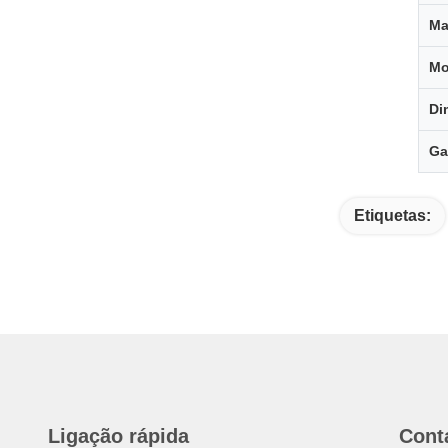
Ma
Mo
Di
Ga
Etiquetas:
Ligação rápida
Cont