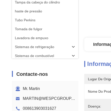
Tampa da cabeça do cilindro
haste de pressão
Tubo Perkins
Tomada de fulgor
Lavadora de empuxo
Informa
Sistemas de refrigeração
Sistemas de combustível
Informa
HASTE
Contacte-nos
Árvore de cames do motor Perkins
Lugar De Orig
Chicote elétrico do motor
Mr. Martin
Nome Do Prod
MARTIN@WESPCGROUP.COM
Doença:
008613903031627