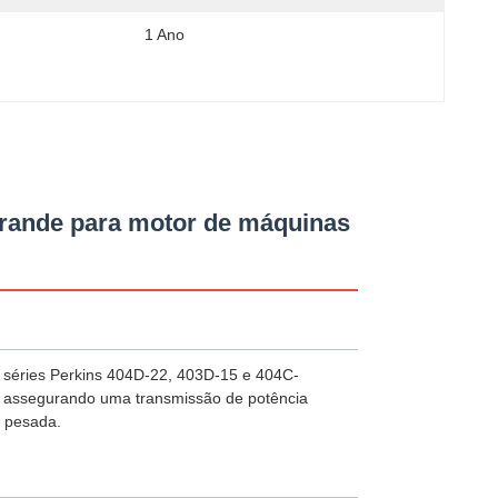
1 Ano
rande para motor de máquinas
 séries Perkins 404D‐22, 403D‐15 e 404C‐
o, assegurando uma transmissão de potência
a pesada.