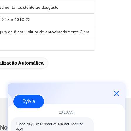
estimento resistente ao desgaste
03D-15 e 404C-22
ura de 8 cm × altura de aproximadamente 2 cm
alização Automática
Sylvia
10:20 AM
Good day, what product are you looking 
Nosso boletim informativo
for?