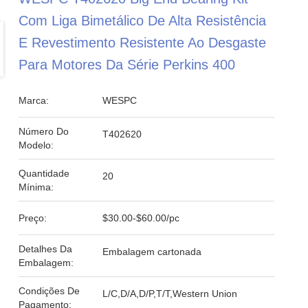
Com Liga Bimetálico De Alta Resistência
E Revestimento Resistente Ao Desgaste
Para Motores Da Série Perkins 400
Marca:
WESPC
Número Do
T402620
Modelo:
Quantidade
20
Mínima:
Preço:
$30.00-$60.00/pc
Detalhes Da
Embalagem cartonada
Embalagem:
Condições De
L/C,D/A,D/P,T/T,Western Union
Pagamento: