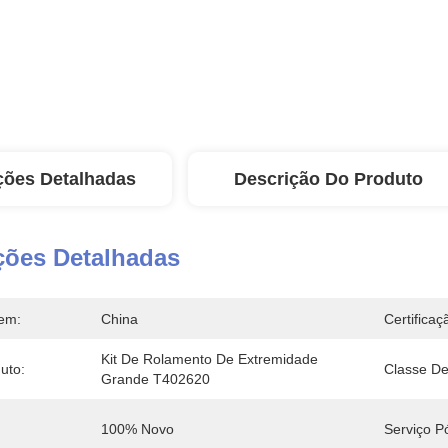
ções Detalhadas
Descrição Do Produto
ções Detalhadas
em:
China
Certificaç
Kit De Rolamento De Extremidade 
uto:
Classe De
Grande T402620
100% Novo
Serviço P