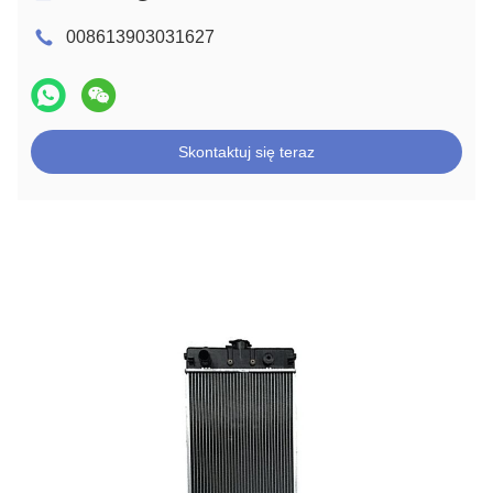
008613903031627
Skontaktuj się teraz