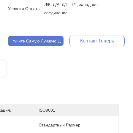
Л/К, Д/А, Д/П, Т/Т, западное
Условия Оплаты:
соединение
Контакт Теперь
Получите Самую Лучшую Цену
ация:
ISO9001
Стандартный Размер