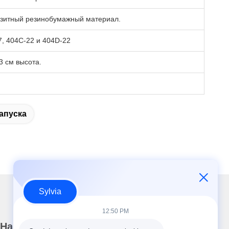
зитный резинобумажный материал.
7, 404C-22 и 404D-22
3 см высота.
апуска
Sylvia
12:50 PM
Наш информационный бюллетень