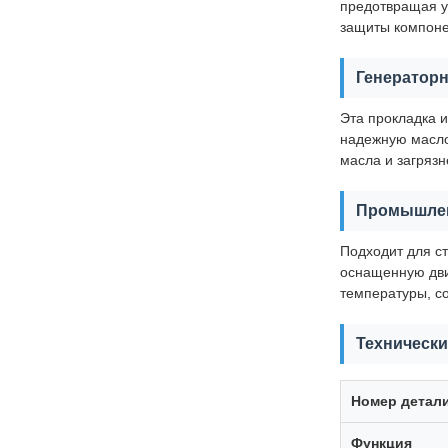
предотвращая у
защиты компоне
Генератор
Эта прокладка 
надежную масло
масла и загрязн
Промышле
Подходит для с
оснащенную дви
температуры, с
Технически
Номер детал
Функция