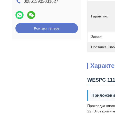
008613903031627
Гарантия:
Контакт теперь
Запас:
Поставка Спо
Характ
WESPC 111
Приложени
Прокладка клап
22. Этот крити