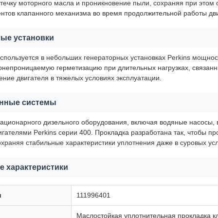
течку моторного масла и проникновение пыли, сохраняя при этом 
нтов клапанного механизма во время продолжительной работы дви
ные установки
используется в небольших генераторных установках Perkins мощно
непроницаемую герметизацию при длительных нагрузках, связанны
ение двигателя в тяжелых условиях эксплуатации.
нные системы
тационарного дизельного оборудования, включая водяные насосы, 
гателями Perkins серии 400. Прокладка разработана так, чтобы п
охраняя стабильные характеристики уплотнения даже в суровых усл
е характеристики
и
111996401
Маслостойкая уплотнительная прокладка 