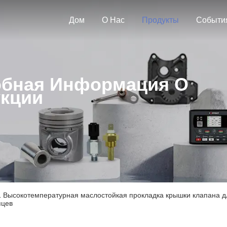
Дом
О Нас
Продукты
Событи
бная Информация О
кции
Высокотемпературная маслостойкая прокладка крышки клапана для
яцев