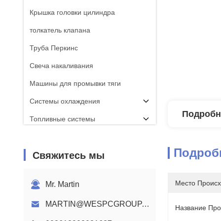
Крышка головки цилиндра
толкатель клапана
Труба Перкинс
Свеча накаливания
Машины для промывки тяги
Системы охлаждения
Подробн
Топливные системы
ШАТУН
Подроб
Свяжитесь мы
Распредвал двигателя Perkins
Жгут проводов двигателя
Место Происх
Mr. Martin
MARTIN@WESPCGROUP.COM
Название Про